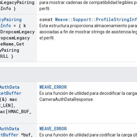
m
Legacy
Pairing
para mostrar cadenas de compatibilidad legibles 
g
Info }
perfil.
cy
Pairing
const
Weave::Support::ProfileStringIn
g
Info
= { k
Esta estructura proporciona almacenamiento para
_
Dropcam
Legacy
asociadas a fin de mostrar strings de asistencia 
ropcam
Legacy
el perfil.
ge
Name
,
Get
y
Pairing
NULL }
Auth
Data
WEAVE_ERROR
ket
Buffer
Es una función de utilidad para decodificar la carga
(
&) mac
CameraAuthDataResponse.
8
_
LEN]
,
mac[HMAC
_
BUF
_
Auth
Data
WEAVE_ERROR
et
Buffer
*buf
,
Es una función de utilidad para codificar la carga ú