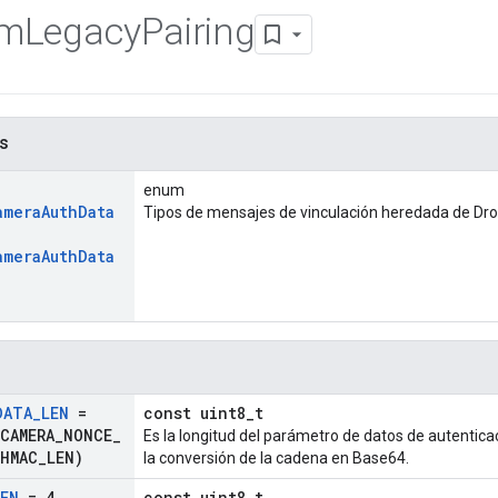
am
Legacy
Pairing
s
enum
amera
Auth
Data
Tipos de mensajes de vinculación heredada de Dr
amera
Auth
Data
DATA
_
LEN
=
const uint8_t
CAMERA
_
NONCE
_
Es la longitud del parámetro de datos de autentica
HMAC
_
LEN)
la conversión de la cadena en Base64.
LEN
= 4
const uint8_t