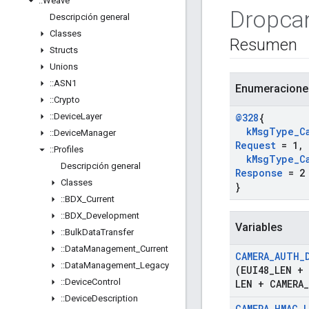
::
Weave
Dropc
Descripción general
Classes
Resumen
Structs
Unions
::
ASN1
Enumeracione
::
Crypto
::
Device
Layer
@328
{
k
Msg
Type
_
C
::
Device
Manager
Request
= 1
,
::
Profiles
k
Msg
Type
_
C
Descripción general
Response
= 2
Classes
}
::
BDX
_
Current
::
BDX
_
Development
Variables
::
Bulk
Data
Transfer
::
Data
Management
_
Current
CAMERA
_
AUTH
_
::
Data
Management
_
Legacy
(EUI48
_
LEN + 
::
Device
Control
LEN + CAMERA
_
::
Device
Description
CAMERA
_
HMAC
_