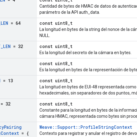
Cantidad de bytes de HMAC de datos de autentica
parámetro de la API auth_data.
_
LEN
= 64
const uint8_t
La longitud en bytes de la string del nonce de la cám
NULL.
T
_
LEN
= 32
const uint8_t
Es la longitud del secreto de la cámara en bytes.
const uint8_t
Es la longitud en bytes de la representación de byt
N
= 13
const uint8_t
La longitud en bytes de EUI-48 representada como
hexadecimales, sin separadores de dos puntos, má
= 32
const uint8_t
Constante para la longitud en bytes de la informac
cámara HMAC, representada como bytes sin proce
cy
Pairing
Weave::Support::ProfileStringContext
g
Context
= {
Contexto para registrar y anular el registro de de