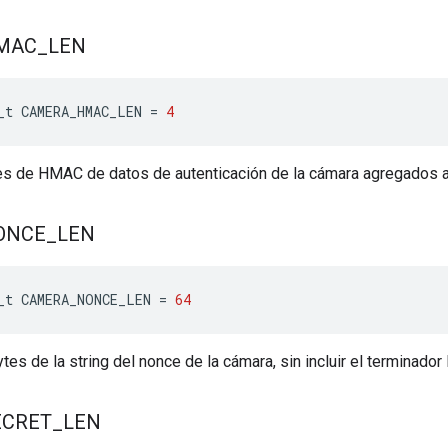
MAC
_
LEN
_t
CAMERA_HMAC_LEN
=
4
es de HMAC de datos de autenticación de la cámara agregados al
ONCE
_
LEN
_t
CAMERA_NONCE_LEN
=
64
ytes de la string del nonce de la cámara, sin incluir el terminador
ECRET
_
LEN