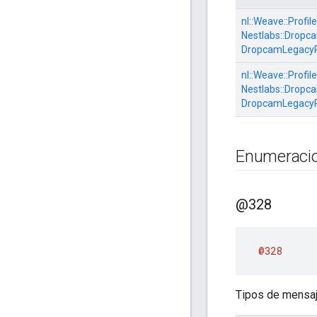
nl::
Weave::
Profile
Nestlabs::
Dropca
DropcamLegacyP
nl::
Weave::
Profile
Nestlabs::
Dropca
DropcamLegacyP
Enumeraci
@328
@328
Tipos de mensaj