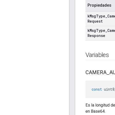
Propiedades
k
Msg
Type
_
Cam
Request
k
Msg
Type
_
Cam
Response
Variables
CAMERA
_
A
const
uint8
Es la longitud d
en Base64.