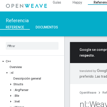
Guías
Happy
Referen
Referencia
REFERENCE
DOCUMENTOS
Google se compro
respecto.
C++
Overview
::
nl
preferido. Las tra
Descripción general
Structs
::
Arg
Parser
OpenWeave
Ref
::
Ble
nl
::
Wea
::
Inet