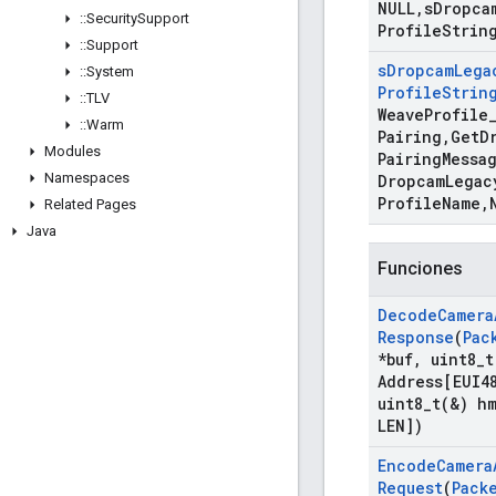
NULL
,
s
Dropca
::
Security
Support
Profile
Strin
::
Support
s
Dropcam
Lega
::
System
Profile
Strin
::
TLV
Weave
Profile
::
Warm
Pairing
,
Get
D
Modules
Pairing
Messa
Namespaces
Dropcam
Legac
Profile
Name
,
Related Pages
Java
Funciones
Decode
Camera
Response
(
Pac
*buf
,
uint8_t
Address[EUI4
uint8_t(
&) h
LEN])
Encode
Camera
Request
(
Pack