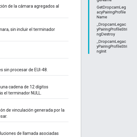
ción de la cámara agregados al
GetDropcamLeg
acyPairingProfile
Name
_DropcamLegac
yPairingProfileStri
ara, sin incluir el terminador
ngDestroy
_DropcamLegac
yPairingProfileStri
ngInit
es sin procesar de EUI-48.
 una cadena de 12 dígitos
s el terminador NULL.
ión de vinculación generada por la
sar.
voluciones de llamada asociadas