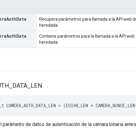
era
Auth
Data
Recupera parámetros para llamada a la API web d
heredada.
era
Auth
Data
Contiene parámetros para la llamada a la API web
heredada.
UTH
_
DATA
_
LEN
_t
CAMERA_AUTH_DATA_LEN
=
(
EUI48_LEN
+
CAMERA_NONCE_LEN
el parámetro de datos de autenticación de la cámara binaria ante