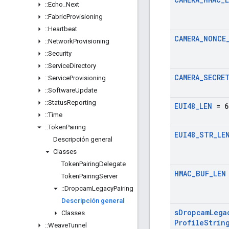
::
Echo
_
Next
::
Fabric
Provisioning
::
Heartbeat
CAMERA
_
NONCE
::
Network
Provisioning
::
Security
::
Service
Directory
CAMERA
_
SECRE
::
Service
Provisioning
::
Software
Update
::
Status
Reporting
EUI48
_
LEN
= 6
::
Time
::
Token
Pairing
EUI48
_
STR
_
LE
Descripción general
Classes
Token
Pairing
Delegate
HMAC
_
BUF
_
LEN
Token
Pairing
Server
::
Dropcam
Legacy
Pairing
Descripción general
s
Dropcam
Lega
Classes
Profile
Strin
::
Weave
Tunnel