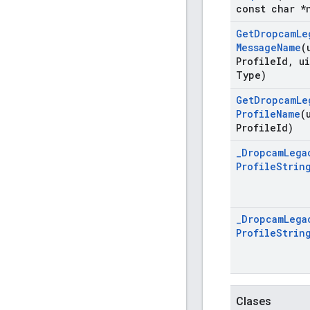
const char *
Get
Dropcam
Le
Message
Name
(
Profile
Id
,
ui
Type)
Get
Dropcam
Le
Profile
Name
(
Profile
Id)
_
Dropcam
Lega
Profile
Strin
_
Dropcam
Lega
Profile
Strin
Clases