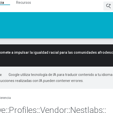
cia
Recursos
mete a impulsar la igualdad racial para las comunidades afrodes
Google utiliza tecnología de IA para traducir contenido a tu idioma
ducciones realizadas con IA pueden contener errores.
erencia
ve
::
Profiles
::
Vendor
::
Nestlabs
::