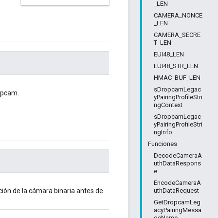
_LEN
CAMERA_NONCE
_LEN
CAMERA_SECRE
T_LEN
EUI48_LEN
EUI48_STR_LEN
HMAC_BUF_LEN
sDropcamLegac
opcam.
yPairingProfileStri
ngContext
sDropcamLegac
yPairingProfileStri
ngInfo
Funciones
DecodeCameraA
uthDataRespons
e
EncodeCameraA
uthDataRequest
ción de la cámara binaria antes de
GetDropcamLeg
acyPairingMessa
geName