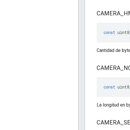
CAMERA
_
H
const
uint8
Cantidad de byt
CAMERA
_
N
const
uint8
La longitud en b
CAMERA
_
S