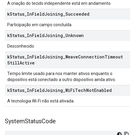
A criação do tecido independente está em andamento.
k
Status
_
In
Field
Joining
_
Succeeded
Participação em campo concluída.
k
Status
_
In
Field
Joining
_
Unknown
Desconhecido.
k
Status
_
In
Field
Joining
_
Weave
Connection
Timeout
Still
Active
Tempo limite usado para nos manter ativos enquanto o
dispositivo está conectado a outro dispositivo ainda ativo.
k
Status
_
In
Field
Joining
_
Wi
Fi
Tech
Not
Enabled
A tecnologia Wi-Fi não está ativada.
System
Status
Code