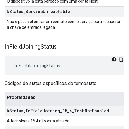
O dispositivo já está pareado com uma conta Nest.
k
Status
_
Service
Unreachable
Não é possível entrar em contato com o serviço para recuperar
a chave de entrada legada.
In
Field
Joining
Status
 InFieldJoiningStatus
Códigos de status específicos do termostato.
Propriedades
k
Status
_
In
Field
Joining
_
15
_
4
_
Tech
Not
Enabled
A tecnologia 15.4 não está ativada