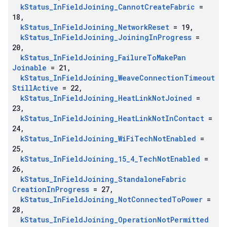
k
Status
_
In
Field
Joining
_
Cannot
Create
Fabric
=
18
,
k
Status
_
In
Field
Joining
_
Network
Reset
= 19
,
k
Status
_
In
Field
Joining
_
Joining
In
Progress
=
20
,
k
Status
_
In
Field
Joining
_
Failure
To
Make
Pan
Joinable
= 21
,
k
Status
_
In
Field
Joining
_
Weave
Connection
Timeout
Still
Active
= 22
,
k
Status
_
In
Field
Joining
_
Heat
Link
Not
Joined
=
23
,
k
Status
_
In
Field
Joining
_
Heat
Link
Not
In
Contact
=
24
,
k
Status
_
In
Field
Joining
_
Wi
Fi
Tech
Not
Enabled
=
25
,
k
Status
_
In
Field
Joining
_
15
_
4
_
Tech
Not
Enabled
=
26
,
k
Status
_
In
Field
Joining
_
Standalone
Fabric
Creation
In
Progress
= 27
,
k
Status
_
In
Field
Joining
_
Not
Connected
To
Power
=
28
,
k
Status
_
In
Field
Joining
_
Operation
Not
Permitted