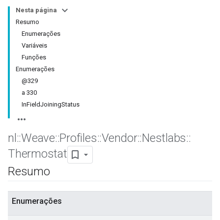
Nesta página
Resumo
Enumerações
Variáveis
Funções
Enumerações
@329
a 330
In
Field
Joining
Status
nl
::
Weave
::
Profiles
::
Vendor
::
Nestlabs
::
Thermostat
Resumo
Enumerações