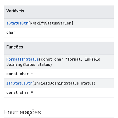
Variáveis
s
Status
Str
[k
Max
Ifj
Status
Str
Len]
char
Funções
Format
Ifj
Status
(const char *format
,
In
Field
Joining
Status status)
const char *
Ifj
Status
Str
(In
Field
Joining
Status status)
const char *
Enumerações