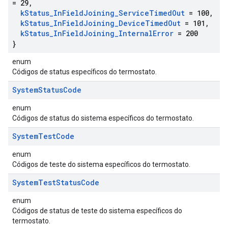
= 29
,
k
Status
_
In
Field
Joining
_
Service
Timed
Out
= 100
,
k
Status
_
In
Field
Joining
_
Device
Timed
Out
= 101
,
k
Status
_
In
Field
Joining
_
Internal
Error
= 200
}
enum
Códigos de status específicos do termostato.
System
Status
Code
enum
Códigos de status do sistema específicos do termostato.
System
Test
Code
enum
Códigos de teste do sistema específicos do termostato.
System
Test
Status
Code
enum
Códigos de status de teste do sistema específicos do
termostato.