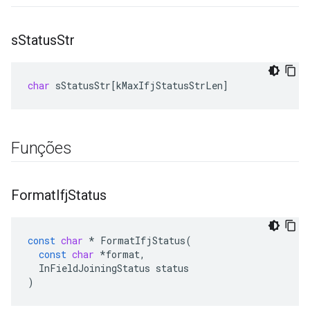
s
Status
Str
char
sStatusStr
[
kMaxIfjStatusStrLen
]
Funções
Format
Ifj
Status
const
char
*
FormatIfjStatus
(
const
char
*
format
,
InFieldJoiningStatus
status
)