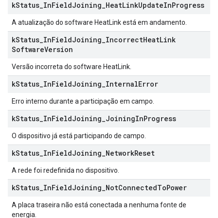
k
Status
_
In
Field
Joining
_
Heat
Link
Update
In
Progress
A atualização do software HeatLink está em andamento.
k
Status
_
In
Field
Joining
_
Incorrect
Heat
Link
Software
Version
Versão incorreta do software HeatLink.
k
Status
_
In
Field
Joining
_
Internal
Error
Erro interno durante a participação em campo.
k
Status
_
In
Field
Joining
_
Joining
In
Progress
O dispositivo já está participando de campo.
k
Status
_
In
Field
Joining
_
Network
Reset
A rede foi redefinida no dispositivo.
k
Status
_
In
Field
Joining
_
Not
Connected
To
Power
A placa traseira não está conectada a nenhuma fonte de
energia.