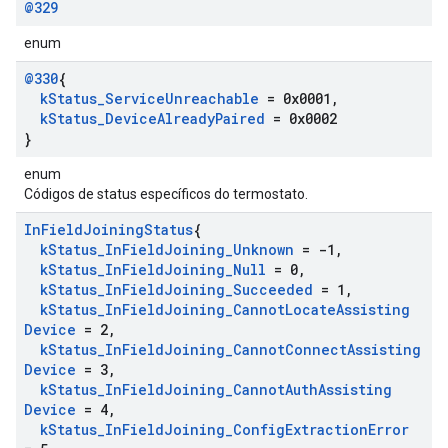
@329
enum
@330
{
k
Status
_
Service
Unreachable
= 0x0001
,
k
Status
_
Device
Already
Paired
= 0x0002
}
enum
Códigos de status específicos do termostato.
In
Field
Joining
Status
{
k
Status
_
In
Field
Joining
_
Unknown
= -1
,
k
Status
_
In
Field
Joining
_
Null
= 0
,
k
Status
_
In
Field
Joining
_
Succeeded
= 1
,
k
Status
_
In
Field
Joining
_
Cannot
Locate
Assisting
Device
= 2
,
k
Status
_
In
Field
Joining
_
Cannot
Connect
Assisting
Device
= 3
,
k
Status
_
In
Field
Joining
_
Cannot
Auth
Assisting
Device
= 4
,
k
Status
_
In
Field
Joining
_
Config
Extraction
Error