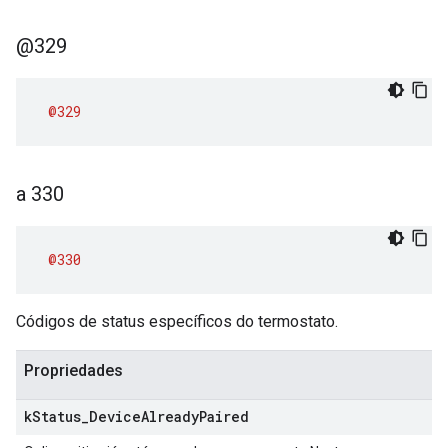
@329
@329
a 330
@330
Códigos de status específicos do termostato.
Propriedades
k
Status
_
Device
Already
Paired