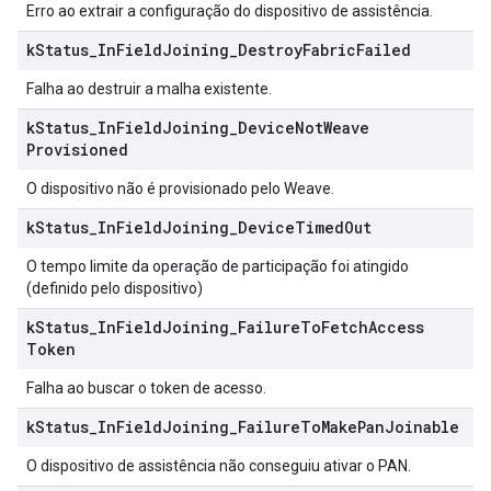
Erro ao extrair a configuração do dispositivo de assistência.
k
Status
_
In
Field
Joining
_
Destroy
Fabric
Failed
Falha ao destruir a malha existente.
k
Status
_
In
Field
Joining
_
Device
Not
Weave
Provisioned
O dispositivo não é provisionado pelo Weave.
k
Status
_
In
Field
Joining
_
Device
Timed
Out
O tempo limite da operação de participação foi atingido
(definido pelo dispositivo)
k
Status
_
In
Field
Joining
_
Failure
To
Fetch
Access
Token
Falha ao buscar o token de acesso.
k
Status
_
In
Field
Joining
_
Failure
To
Make
Pan
Joinable
O dispositivo de assistência não conseguiu ativar o PAN.