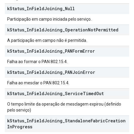
k
Status
_
In
Field
Joining
_
Null
Participação em campo iniciada pelo serviço.
k
Status
_
In
Field
Joining
_
Operation
Not
Permitted
A participação em campo não é permitida.
k
Status
_
In
Field
Joining
_
PANForm
Error
Falha ao formar o PAN 802.15.4.
k
Status
_
In
Field
Joining
_
PANJoin
Error
Falha ao mesclar o PAN 802.15.4.
k
Status
_
In
Field
Joining
_
Service
Timed
Out
O tempo limite da operação de mesclagem expirou (definido
pelo serviço)
k
Status
_
In
Field
Joining
_
Standalone
Fabric
Creation
In
Progress