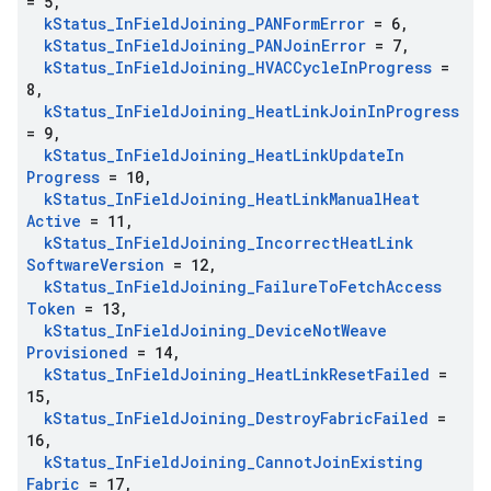
= 5
,
k
Status
_
In
Field
Joining
_
PANForm
Error
= 6
,
k
Status
_
In
Field
Joining
_
PANJoin
Error
= 7
,
k
Status
_
In
Field
Joining
_
HVACCycle
In
Progress
=
8
,
k
Status
_
In
Field
Joining
_
Heat
Link
Join
In
Progress
= 9
,
k
Status
_
In
Field
Joining
_
Heat
Link
Update
In
Progress
= 10
,
k
Status
_
In
Field
Joining
_
Heat
Link
Manual
Heat
Active
= 11
,
k
Status
_
In
Field
Joining
_
Incorrect
Heat
Link
Software
Version
= 12
,
k
Status
_
In
Field
Joining
_
Failure
To
Fetch
Access
Token
= 13
,
k
Status
_
In
Field
Joining
_
Device
Not
Weave
Provisioned
= 14
,
k
Status
_
In
Field
Joining
_
Heat
Link
Reset
Failed
=
15
,
k
Status
_
In
Field
Joining
_
Destroy
Fabric
Failed
=
16
,
k
Status
_
In
Field
Joining
_
Cannot
Join
Existing
Fabric
= 17
,