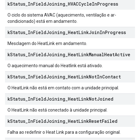
k
Status
_
In
Field
Joining
_
HVACCycle
In
Progress
O ciclo do sistema AVAC (aquecimento, ventilação e ar-
condicionado) está em andamento.
k
Status
_
In
Field
Joining
_
Heat
Link
Join
In
Progress
Mesclagem do HeatLink em andamento.
k
Status
_
In
Field
Joining
_
Heat
Link
Manual
Heat
Active
O aquecimento manual do Heatlink está ativado.
k
Status
_
In
Field
Joining
_
Heat
Link
Not
In
Contact
O HeatLink não está em contato com a unidade principal.
k
Status
_
In
Field
Joining
_
Heat
Link
Not
Joined
O HeatLink não está conectado à unidade principal.
k
Status
_
In
Field
Joining
_
Heat
Link
Reset
Failed
Falha ao redefinir o Heat Link para a configuração original.