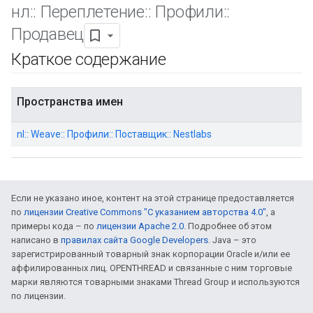
нл
::
Переплетение
::
Профили
::
Продавец
Краткое содержание
Пространства имен
nl:: Weave:: Профили:: Поставщик:: Nestlabs
Если не указано иное, контент на этой странице предоставляется
по
лицензии Creative Commons "С указанием авторства 4.0"
, а
примеры кода – по
лицензии Apache 2.0
. Подробнее об этом
написано в
правилах сайта Google Developers
. Java – это
зарегистрированный товарный знак корпорации Oracle и/или ее
аффилированных лиц. OPENTHREAD и связанные с ним торговые
марки являются товарными знаками Thread Group и используются
по лицензии.