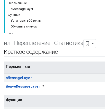
Переменные
sMessageLayer
Функции
УстановитьОбъекты
Обновить снимок
нл
::
Переплетение
::
Статистика
Краткое содержание
Переменные
s
Message
Layer
WeaveMessageLayer
*
Функции