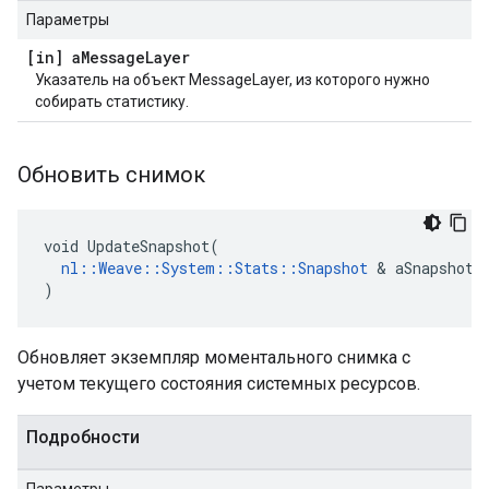
Параметры
[in] a
Message
Layer
Указатель на объект MessageLayer, из которого нужно
собирать статистику.
Обновить снимок
void UpdateSnapshot(

nl::Weave::System::Stats::Snapshot
 & aSnapshot

)
Обновляет экземпляр моментального снимка с
учетом текущего состояния системных ресурсов.
Подробности