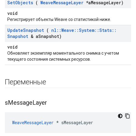
Set
Objects
(
Weave
Message
Layer
*a
Message
Layer)
void
Регистрирует объекты Weave со статистикой ниже.
Update
Snapshot
(
nl
::
Weave
::
System
::
Stats
::
Snapshot
& a
Snapshot)
void
Обновляет экземпляр моментального снимка с учетом
текущего состояния системных ресурсов.
Переменные
s
Message
Layer
WeaveMessageLayer
 * sMessageLayer