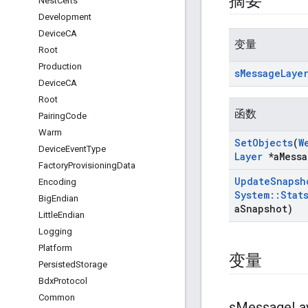
摘要
Nest
Certs
Development
Device
CA
变量
Root
Production
s
Message
Laye
Device
CA
Root
函数
Pairing
Code
Warm
Set
Objects
(
W
Device
Event
Type
Layer
*a
Mess
Factory
Provisioning
Data
Update
Snapsh
Encoding
System
::
Stat
Big
Endian
a
Snapshot)
Little
Endian
Logging
Platform
变量
Persisted
Storage
Bdx
Protocol
Common
s
Message
La