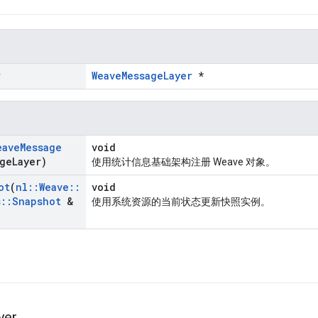
r
WeaveMessageLayer
*
eave
Message
void
age
Layer)
使用统计信息基础架构注册 Weave 对象。
ot
(
nl
::
Weave
::
void
s
::
Snapshot
&
使用系统资源的当前状态更新快照实例。
yer