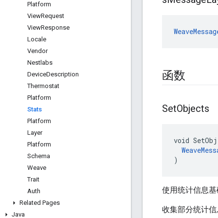
Platform
View
Request
View
Response
WeaveMessag
Locale
Vendor
Nestlabs
函数
Device
Description
Thermostat
Platform
Set
Objects
Stats
Platform
Layer
void SetObj
Platform
WeaveMess
Schema
)
Weave
Trait
使用统计信息基础
Auth
Related Pages
收集部分统计信息
Java