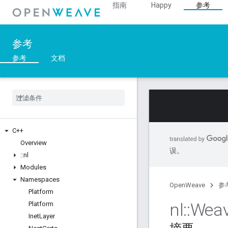
指南
Happy
参考
参考
参考
文档
C++
Overview
误。
::
nl
Modules
Namespaces
OpenWeave
参
Platform
nl
::
Wea
Platform
Inet
Layer