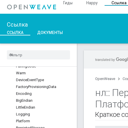
Гиды
Happy
Ссылка
Platform
InetLayer
NestCerts
Ссылка
Development
DeviceCA
ССЫЛКА
ДОКУМЕНТЫ
Root
Production
Device
CA
Root
Pairing
Code
Warm
OpenWeave
Сс
Device
Event
Type
Factory
Provisioning
Data
нл
::
Пер
Encoding
Big
Endian
Платф
Little
Endian
Краткое с
Logging
Platform
Persisted
Storage