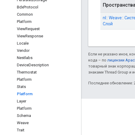
Пространств
Bdx
Protocol
Common
nl:: Weave:: Сис
Platform
Слой
View
Request
View
Response
Locale
Vendor
Если не указано иное, к
Nestlabs
кода – по
лицензии Apac
Device
Description
товарный знак корпорац
Thermostat
знаками Thread Group и 
Platform
Последнее обновление: 2
Stats
Platform
Layer
GitHub
Platform
Schema
OpenWeave
Weave
Happy
Trait