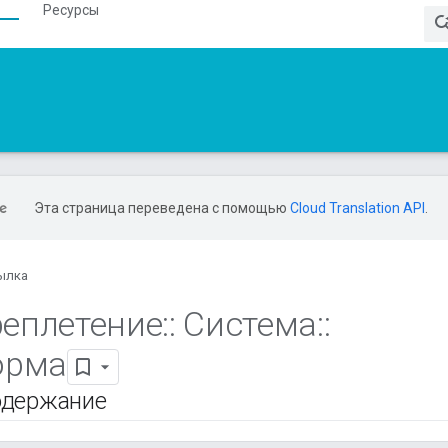
Ресурсы
Эта страница переведена с помощью
Cloud Translation API
.
ылка
еплетение
::
Система
::
орма
одержание