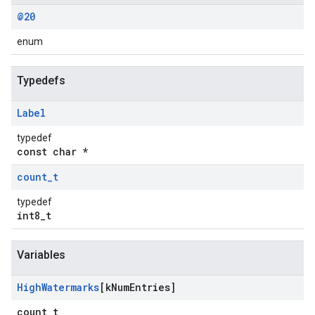
@20
enum
Typedefs
Label
typedef
const char *
count
_
t
typedef
int8_t
Variables
High
Watermarks
[k
Num
Entries]
count_t