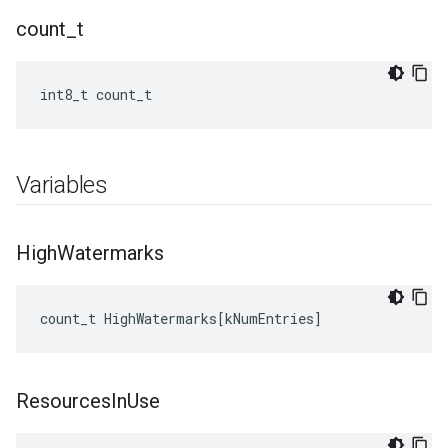
count
_
t
int8_t count_t
Variables
High
Watermarks
count_t
HighWatermarks
[
kNumEntries
]
Resources
In
Use