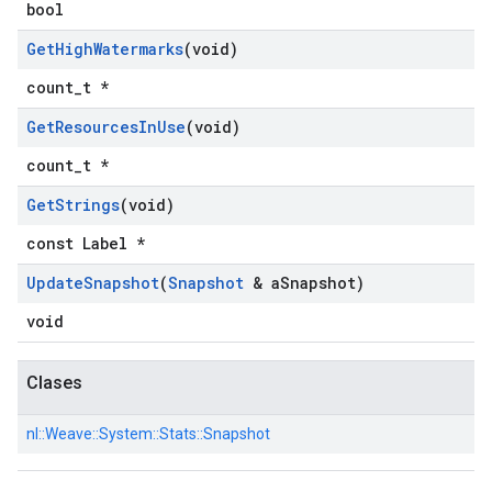
bool
Get
High
Watermarks
(void)
count_t *
Get
Resources
In
Use
(void)
count_t *
Get
Strings
(void)
const Label *
Update
Snapshot
(
Snapshot
& a
Snapshot)
void
Clases
nl::
Weave::
System::
Stats::
Snapshot