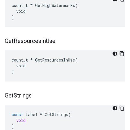
count_t * GetHighWatermarks(

  void

)
Get
Resources
In
Use
count_t * GetResourcesInUse(

  void

)
Get
Strings
const
Label
*
GetStrings
(
void
)