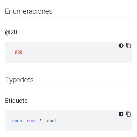
Enumeraciones
@20
@20
Typedefs
Etiqueta
const
char
*
Label