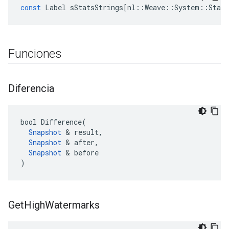
const
Label
sStatsStrings
[
nl
::
Weave
::
System
::
Stats
Funciones
Diferencia
bool Difference(

Snapshot
 & result,

Snapshot
 & after,

Snapshot
 & before

)
Get
High
Watermarks