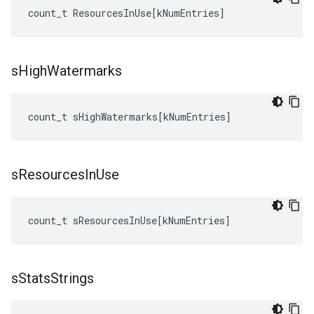
count_t
ResourcesInUse
[
kNumEntries
]
s
High
Watermarks
count_t
sHighWatermarks
[
kNumEntries
]
s
Resources
In
Use
count_t
sResourcesInUse
[
kNumEntries
]
s
Stats
Strings