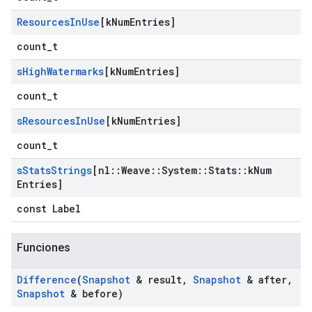
Resources
In
Use
[k
Num
Entries]
count_t
s
High
Watermarks
[k
Num
Entries]
count_t
s
Resources
In
Use
[k
Num
Entries]
count_t
s
Stats
Strings
[nl
::
Weave
::
System
::
Stats
::
k
Num
Entries]
const Label
Funciones
Difference
(
Snapshot
& result
,
Snapshot
& after
,
Snapshot
& before)