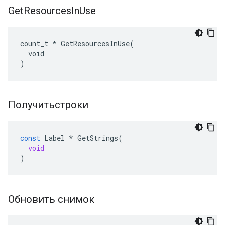
Get
Resources
In
Use
count_t * GetResourcesInUse(

  void

)
Получитьстроки
const
Label
*
GetStrings
(
void
)
Обновить снимок