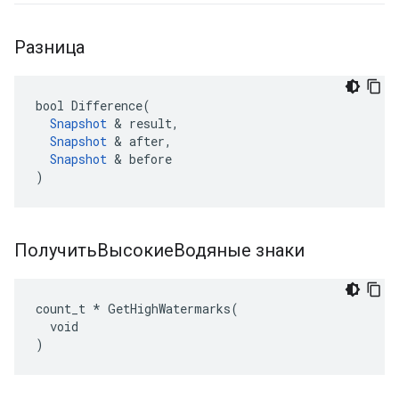
Разница
bool Difference(

Snapshot
 & result,

Snapshot
 & after,

Snapshot
 & before

)
ПолучитьВысокиеВодяные знаки
count_t * GetHighWatermarks(

  void

)