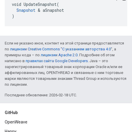
void UpdateSnapshot(

Snapshot
 & aSnapshot

)
Если не указано иное, контент на этой странице предоставляется
по
лицензии Creative Commons "С указанием авторства 4.0"
, а
примеры кода – по
лицензии Apache 2.0
. Подробнее об этом
написано в
правилах сайта Google Developers
. Java – это
зарегистрированный товарный знак корпорации Oracle и/или ее
аффилированных лиц. OPENTHREAD и связанные с ним торговые
марки являются товарными знаками Thread Group и используются
по лицензии.
Последнее обновление: 2026-02-18 UTC.
GitHub
OpenWeave
Happy