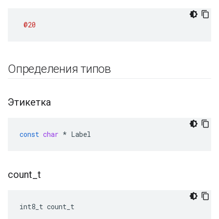
@20
Определения типов
Этикетка
const
char
*
Label
count
_
t
int8_t count_t