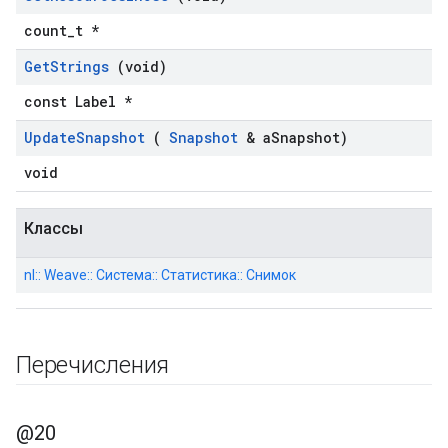
count_t *
Get
Strings
(void)
const Label *
Update
Snapshot
(
Snapshot
& a
Snapshot)
void
Классы
nl:: Weave:: Система:: Статистика:: Снимок
Перечисления
@20