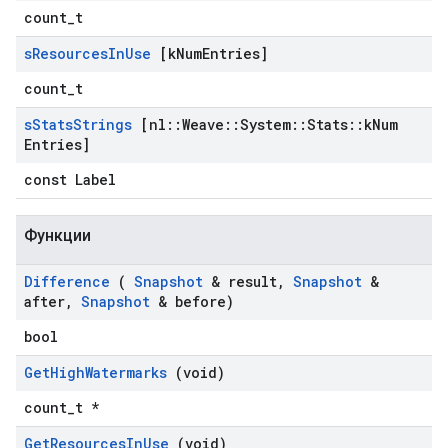
count_t
s
Resources
In
Use
[k
Num
Entries]
count_t
s
Stats
Strings
[nl
::
Weave
::
System
::
Stats
::
k
Num
Entries]
const Label
Функции
Difference
(
Snapshot
& result
,
Snapshot
&
after
,
Snapshot
& before)
bool
Get
High
Watermarks
(void)
count_t *
Get
Resources
In
Use
(void)