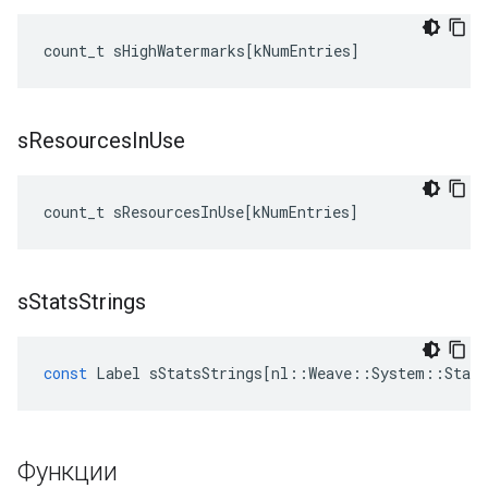
count_t
sHighWatermarks
[
kNumEntries
]
s
Resources
In
Use
count_t
sResourcesInUse
[
kNumEntries
]
s
Stats
Strings
const
Label
sStatsStrings
[
nl
::
Weave
::
System
::
Stats
Функции