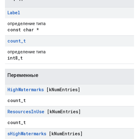
Label
определение типа
const char *
count
_
t
определение типа
int8_t
Переменные
High
Watermarks
[k
Num
Entries]
count_t
Resources
In
Use
[k
Num
Entries]
count_t
s
High
Watermarks
[k
Num
Entries]