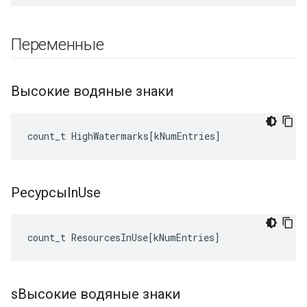
Переменные
Высокие водяные знаки
count_t
HighWatermarks
[
kNumEntries
]
РесурсыIn
Use
count_t
ResourcesInUse
[
kNumEntries
]
sВысокие водяные знаки