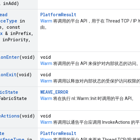
 in
Add)
ead
PlatformResult
ace
Type
in
Warm
将调用的平台 API，用于在 Thread TCP / 
e
,
const
由。
x
& in
Prefix
,
in
Priority
,
ion
Enter
(void)
void
Warm
将调用的平台 API 来保护对内部状态的访问
ion
Exit
(void)
void
Warm
将调用以释放对内部状态的受保护访问权限的平
ic
State
WEAVE_ERROR
Fabric
State
Warm
将在执行 nl::Warm::Init 时调用的平台 API。
e
Actions
(void)
void
Warm
将调用以通告平台应调用 InvokeActions 的平
te
PlatformResult
rface
Type
in
Warm
将调用的平台 API 来更改 Thread TCP/I