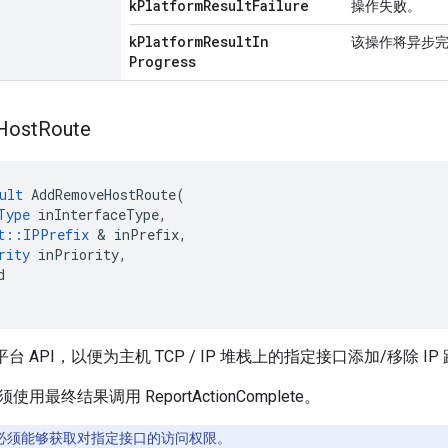
k
Platform
Result
Failure
操作失败。
k
Platform
Result
In
该操作将异步
Progress
Host
Route
ult
AddRemoveHostRoute
(
Type
inInterfaceType
,
t
::
IPPrefix
&
inPrefix
,
rity
inPriority
,
d
 API，以便为主机 TCP / IP 堆栈上的指定接口添加/移除 IP
最终结果调用 ReportActionComplete。
必须能够获取对指定接口的访问权限。