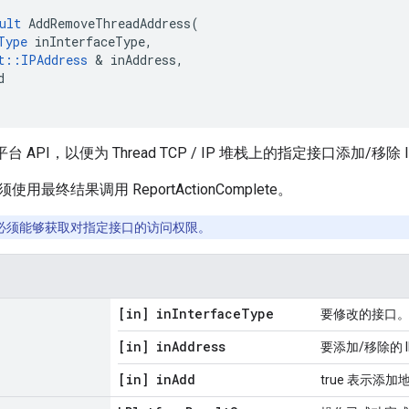
ult
AddRemoveThreadAddress
(
Type
inInterfaceType
,
t
::
IPAddress
&
inAddress
,
d
 API，以便为 Thread TCP / IP 堆栈上的指定接口添加/移除 
最终结果调用 ReportActionComplete。
必须能够获取对指定接口的访问权限。
[in] in
Interface
Type
要修改的接口
[in] in
Address
要添加/移除的 I
[in] in
Add
true 表示添加