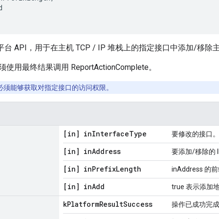
d
台 API，用于在主机 TCP / IP 堆栈上的指定接口中添加/移除主
最终结果调用 ReportActionComplete。
必须能够获取对指定接口的访问权限。
[in] in
Interface
Type
要修改的接口
[in] in
Address
要添加/移除的 I
[in] in
Prefix
Length
inAddress 
[in] in
Add
true 表示添加
k
Platform
Result
Success
操作已成功完