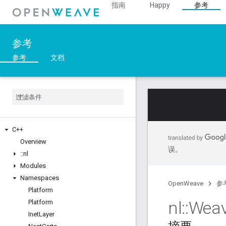
指南
Happy
参考
参考
参考
文档
C++
Overview
误。
::
nl
Modules
Namespaces
OpenWeave
参
Platform
nl
::
Wea
Platform
Inet
Layer