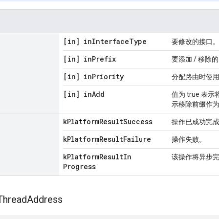
[in] in
Interface
Type
要修改的接口
[in] in
Prefix
要添加 / 移除的
[in] in
Priority
分配路由时使
[in] in
Add
值为 true 表
示移除前缀作
k
Platform
Result
Success
操作已成功完
k
Platform
Result
Failure
操作失败。
k
Platform
Result
In
该操作将异步
Progress
Thread
Address