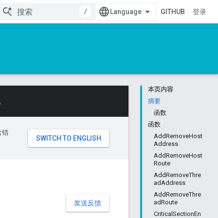
/
GITHUB
登录
本页内容
。
摘要
函数
函数
含错
AddRemoveHost
Address
AddRemoveHost
Route
AddRemoveThre
adAddress
AddRemoveThre
adRoute
发送反馈
CriticalSectionEn