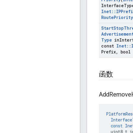
Interface
Typ
Inet
::
IPPrefi
Route
Priority
Start
Stop
Thr
Advertisemen
Type
in
Inter
const
Inet
::
Prefix
,
bool 
函数
Add
Remove
PlatformRes
Interface
const
Ine
uint8_t
i