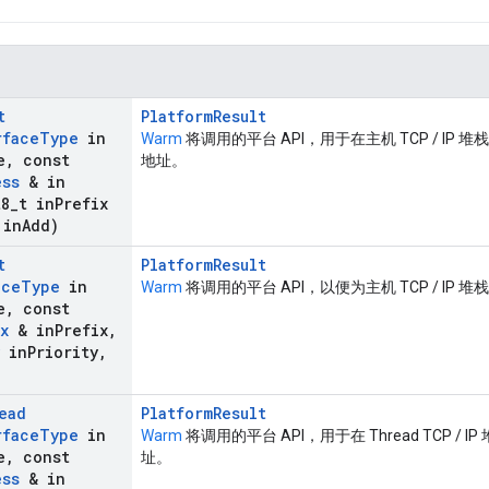
t
PlatformResult
rface
Type
in
Warm
将调用的平台 API，用于在主机 TCP / IP 
e
,
const
地址。
ess
& in
8
_
t in
Prefix
 in
Add)
t
PlatformResult
ace
Type
in
Warm
将调用的平台 API，以便为主机 TCP / IP 
e
,
const
x
& in
Prefix
,
in
Priority
,
ead
PlatformResult
rface
Type
in
Warm
将调用的平台 API，用于在 Thread TCP / 
e
,
const
址。
ess
& in