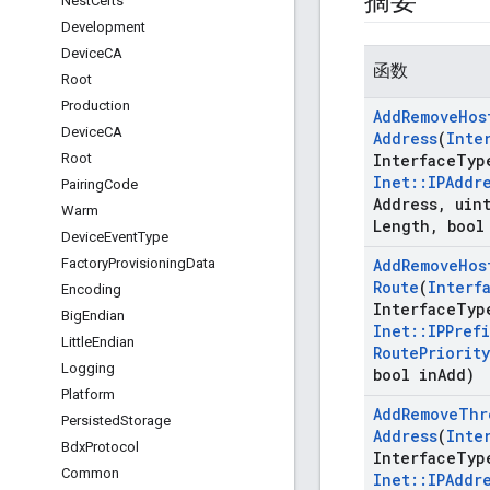
摘要
Nest
Certs
Development
Device
CA
函数
Root
Production
Add
Remove
Hos
Device
CA
Address
(
Inte
Root
Interface
Typ
Inet
::
IPAddr
Pairing
Code
Address
,
uint
Warm
Length
,
bool
Device
Event
Type
Factory
Provisioning
Data
Add
Remove
Hos
Route
(
Interf
Encoding
Interface
Typ
Big
Endian
Inet
::
IPPrefi
Little
Endian
Route
Priority
Logging
bool in
Add)
Platform
Add
Remove
Thr
Persisted
Storage
Address
(
Inte
Bdx
Protocol
Interface
Typ
Common
Inet
::
IPAddr