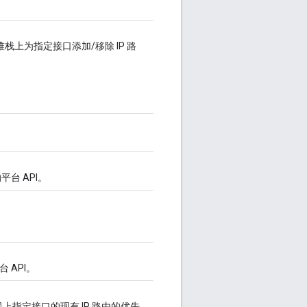
IP 堆栈上为指定接口添加/移除 IP 路
。
台 API。
台 API。
P 堆栈上指定接口的现有 IP 路由的优先