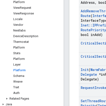
Platform
Address
,
bool
View
Request
Add
Remove
Thr
View
Response
Route
(
Interf
Locale
Interface
Typ
Vendor
Inet
::
IPPrefi
Route
Priority
Nestlabs
bool in
Add)
Device
Description
Thermostat
Critical
Sect
Platform
Stats
Critical
Sect
Platform
Layer
Init
(
Warm
Fabr
Platform
Delegate
*in
Schema
Delegate)
Weave
Trait
Request
Invok
Auth
Related Pages
Set
Thread
Rou
Java
Priority
(
Inte