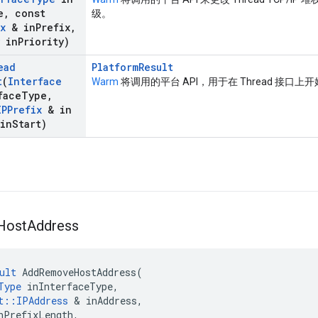
e
,
const
级。
x
& in
Prefix
,
in
Priority)
ead
PlatformResult
t
(
Interface
Warm
将调用的平台 API，用于在 Thread 接口上开始
face
Type
,
IPPrefix
& in
in
Start)
Host
Address
ult
AddRemoveHostAddress
(
Type
inInterfaceType
,
t
::
IPAddress
&
inAddress
,
nPrefixLength
,