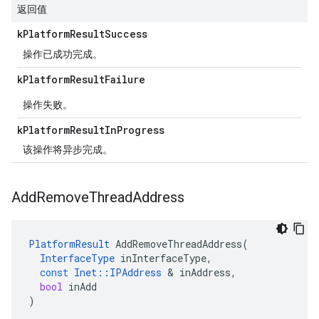
返回值
k
Platform
Result
Success
操作已成功完成。
k
Platform
Result
Failure
操作失败。
k
Platform
Result
In
Progress
该操作将异步完成。
Add
Remove
Thread
Address
PlatformResult
AddRemoveThreadAddress
(
InterfaceType
inInterfaceType
,
const
Inet
::
IPAddress
&
inAddress
,
bool
inAdd
)