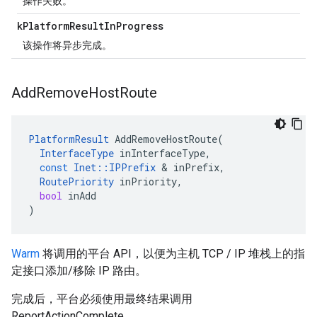
操作失败。
k
Platform
Result
In
Progress
该操作将异步完成。
Add
Remove
Host
Route
PlatformResult
AddRemoveHostRoute
(
InterfaceType
inInterfaceType
,
const
Inet
::
IPPrefix
&
inPrefix
,
RoutePriority
inPriority
,
bool
inAdd
)
Warm
将调用的平台 API，以便为主机 TCP / IP 堆栈上的指
定接口添加/移除 IP 路由。
完成后，平台必须使用最终结果调用
ReportActionComplete。