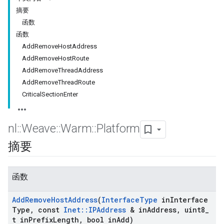
摘要
函数
函数
AddRemoveHostAddress
AddRemoveHostRoute
AddRemoveThreadAddress
AddRemoveThreadRoute
CriticalSectionEnter
nl
::
Weave
::
Warm
::
Platform
摘要
函数
Add
Remove
Host
Address
(
Interface
Type
in
Interface
Type
,
const
Inet
::
IPAddress
& in
Address
,
uint8
_
t in
Prefix
Length
,
bool in
Add)