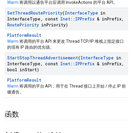
Warm
将调用以通告平台应调用 InvokeActions 的平台 API。
Set
Thread
Route
Priority
(
Interface
Type
in
Interface
Type
,
const
Inet
::
IPPrefix
& in
Prefix
,
Route
Priority
in
Priority)
PlatformResult
Warm
将调用的平台 API 来更改 Thread TCP/IP 堆栈上指定接口
的现有 IP 路由的优先级。
Start
Stop
Thread
Advertisement
(
Interface
Type
in
Interface
Type
,
const
Inet
::
IPPrefix
& in
Prefix
,
bool in
Start)
PlatformResult
Warm
将调用的平台 API，用于在 Thread 接口上开始 / 停止 IP 前
缀通告。
函数