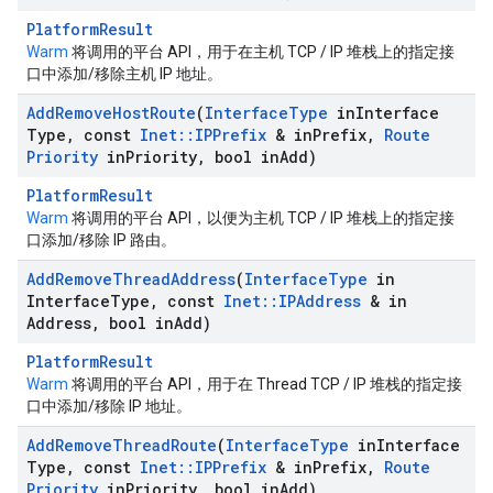
PlatformResult
Warm
将调用的平台 API，用于在主机 TCP / IP 堆栈上的指定接
口中添加/移除主机 IP 地址。
Add
Remove
Host
Route
(
Interface
Type
in
Interface
Type
,
const
Inet
::
IPPrefix
& in
Prefix
,
Route
Priority
in
Priority
,
bool in
Add)
PlatformResult
Warm
将调用的平台 API，以便为主机 TCP / IP 堆栈上的指定接
口添加/移除 IP 路由。
Add
Remove
Thread
Address
(
Interface
Type
in
Interface
Type
,
const
Inet
::
IPAddress
& in
Address
,
bool in
Add)
PlatformResult
Warm
将调用的平台 API，用于在 Thread TCP / IP 堆栈的指定接
口中添加/移除 IP 地址。
Add
Remove
Thread
Route
(
Interface
Type
in
Interface
Type
,
const
Inet
::
IPPrefix
& in
Prefix
,
Route
Priority
in
Priority
,
bool in
Add)