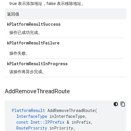
true 表示添加地址，false 表示移除地址。
返回值
k
Platform
Result
Success
操作已成功完成。
k
Platform
Result
Failure
操作失败。
k
Platform
Result
In
Progress
该操作将异步完成。
Add
Remove
Thread
Route
PlatformResult
AddRemoveThreadRoute
(
InterfaceType
inInterfaceType
,
const
Inet
::
IPPrefix
&
inPrefix
,
RoutePriority
inPriority
,