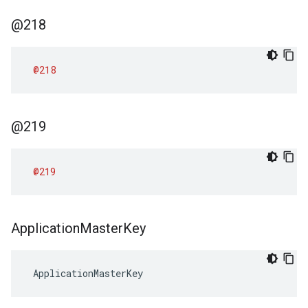
@218
@218
@219
@219
Application
Master
Key
 ApplicationMasterKey