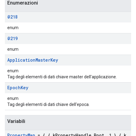
Enumerazioni
@218
enum
@219
enum
Application
Master
Key
enum
Tag degli elementi di dati chiave master dell'applicazione.
Epoch
Key
enum
Tag degli elementi di dati chiave dell'epoca.
Variabili
Property
Map
= { { k
Property
Handle
_
Root
,
1 }
,
{ k