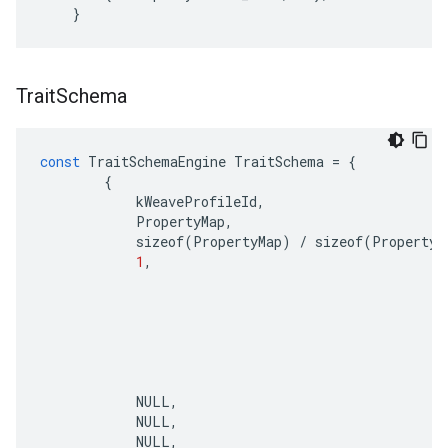
}
Trait
Schema
const
TraitSchemaEngine
TraitSchema
=
{
{
kWeaveProfileId
,
PropertyMap
,
sizeof
(
PropertyMap
)
/
sizeof
(
PropertyM
1
,
NULL
,
NULL
,
NULL
,