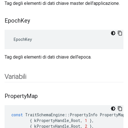
Tag degli elementi di dati chiave master dell'applicazione.
Epoch
Key
 EpochKey
Tag degli elementi di dati chiave dell'epoca.
Variabili
Property
Map
const
TraitSchemaEngine
::
PropertyInfo
PropertyMap
[
{
kPropertyHandle_Root
,
1
},
{
kPropertyHandle_Root
,
2
},