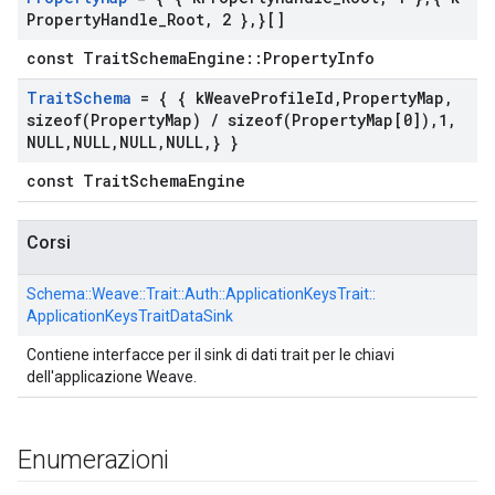
Property
Handle
_
Root
,
2 }
,
}[]
const TraitSchemaEngine::PropertyInfo
Trait
Schema
= { { k
Weave
Profile
Id
,
Property
Map
,
sizeof(
Property
Map)
/
sizeof(
Property
Map[0])
,
1
,
NULL
,
NULL
,
NULL
,
NULL
,
} }
const TraitSchemaEngine
Corsi
Schema::
Weave::
Trait::
Auth::
ApplicationKeysTrait::
ApplicationKeysTraitDataSink
Contiene interfacce per il sink di dati trait per le chiavi
dell'applicazione Weave.
Enumerazioni