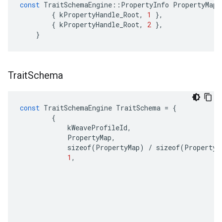
const
TraitSchemaEngine
::
PropertyInfo
PropertyMap
[
{
kPropertyHandle_Root
,
1
},
{
kPropertyHandle_Root
,
2
},
}
Trait
Schema
const
TraitSchemaEngine
TraitSchema
=
{
{
kWeaveProfileId
,
PropertyMap
,
sizeof
(
PropertyMap
)
/
sizeof
(
PropertyM
1
,