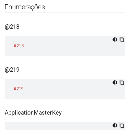
Enumerações
@218
@218
@219
@219
Application
Master
Key