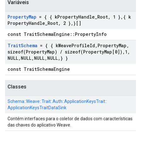
Variáveis
Property
Map
= { { k
Property
Handle
_
Root
,
1 }
,
{ k
Property
Handle
_
Root
,
2 }
,
}[]
const TraitSchemaEngine::PropertyInfo
Trait
Schema
= { { k
Weave
Profile
Id
,
Property
Map
,
sizeof(
Property
Map)
/
sizeof(
Property
Map[0])
,
1
,
NULL
,
NULL
,
NULL
,
NULL
,
} }
const TraitSchemaEngine
Classes
Schema::
Weave::
Trait::
Auth::
ApplicationKeysTrait::
ApplicationKeysTraitDataSink
Contém interfaces para o coletor de dados com características
das chaves do aplicativo Weave.