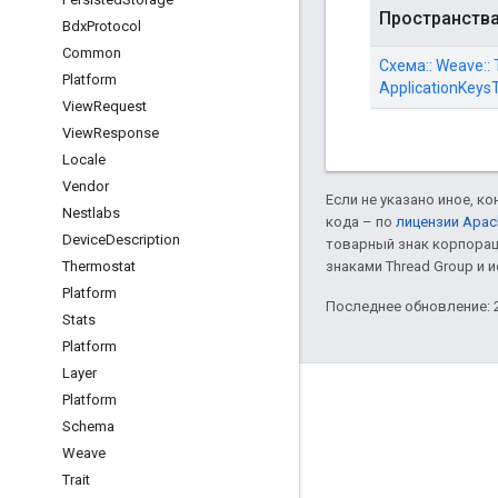
Пространств
Bdx
Protocol
Common
Схема:: Weave:: Tr
Platform
ApplicationKeysT
View
Request
View
Response
Locale
Vendor
Если не указано иное, к
Nestlabs
кода – по
лицензии Apac
Device
Description
товарный знак корпорац
Thermostat
знаками Thread Group и 
Platform
Последнее обновление: 2
Stats
Platform
Layer
GitHub
Platform
Schema
OpenWeave
Weave
Happy
Trait