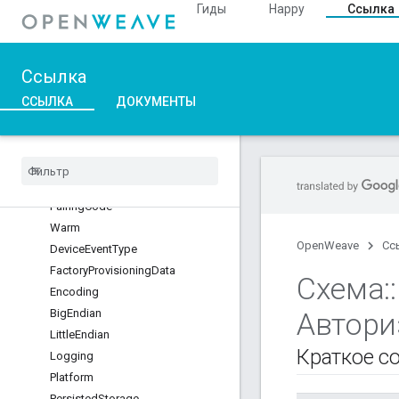
Гиды
Happy
Ссылка
Platform
InetLayer
NestCerts
Ссылка
Development
DeviceCA
ССЫЛКА
ДОКУМЕНТЫ
Root
Production
Device
CA
Root
Pairing
Code
Warm
OpenWeave
Сс
Device
Event
Type
Factory
Provisioning
Data
Схема
::
Encoding
Big
Endian
Автори
Little
Endian
Краткое с
Logging
Platform
Persisted
Storage