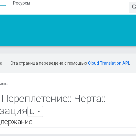
Ресурсы
Эта страница переведена с помощью
Cloud Translation API
.
ылка
Переплетение
::
Черта
::
зация
одержание