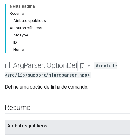
Nesta página
Resumo
Atributos públicos
Atributos públicos
ArgType
ID
Nome
nl
::
Arg
Parser
::
Option
Def
#include
<src/lib/support/nlargparser.hpp>
Define uma opção de linha de comando.
Resumo
Atributos públicos