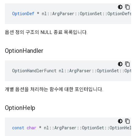
OptionDef
 * nl::ArgParser::OptionSet::OptionDefs
옵션 정의 구조의 NULL 종료 목록입니다.
Option
Handler
OptionHandlerFunct nl::ArgParser::OptionSet::Opti
개별 옵션을 처리하는 함수에 대한 포인터입니다.
Option
Help
const
char
*
nl
::
ArgParser
::
OptionSet
::
OptionHelp