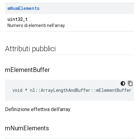
m
Num
Elements
uint32_t
Numero di elementi nell'array.
Attributi pubblici
m
Element
Buffer
void * nl::ArrayLengthAndBuffer::mElementBuffer
Definizione effettiva dell'array.
m
Num
Elements