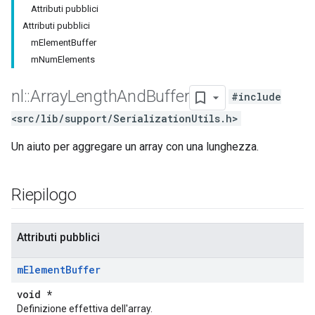
Attributi pubblici
Attributi pubblici
mElementBuffer
mNumElements
nl
::
Array
Length
And
Buffer
#include
<src/lib/support/SerializationUtils.h>
Un aiuto per aggregare un array con una lunghezza.
Riepilogo
Attributi pubblici
m
Element
Buffer
void *
Definizione effettiva dell'array.