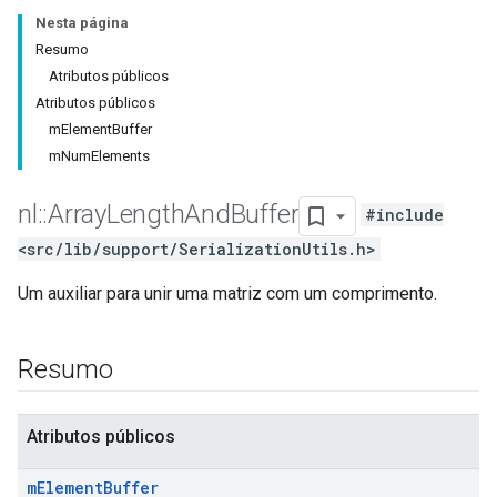
Nesta página
Resumo
Atributos públicos
Atributos públicos
mElementBuffer
mNumElements
nl
::
Array
Length
And
Buffer
#include
<src/lib/support/SerializationUtils.h>
Um auxiliar para unir uma matriz com um comprimento.
Resumo
Atributos públicos
m
Element
Buffer