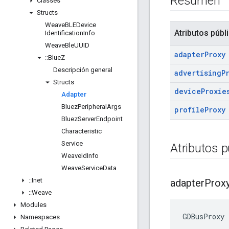
Resumen
Classes
Structs
Weave
BLEDevice
Atributos públ
Identification
Info
Weave
Ble
UUID
adapter
Proxy
::
Blue
Z
Descripción general
advertising
P
Structs
device
Proxie
Adapter
Bluez
Peripheral
Args
profile
Proxy
Bluez
Server
Endpoint
Characteristic
Service
Atributos p
Weave
Id
Info
Weave
Service
Data
::
Inet
adapter
Prox
::
Weave
Modules
GDBusProxy 
Namespaces