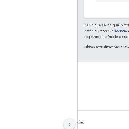
Salvo que se indique lo con
están sujetos a la
licencia
registrada de Oracle o su
Última actualización: 2026
GitHub
OpenWeave
Happy
OpenThread
Condiciones
Privacidad
Manage cookies