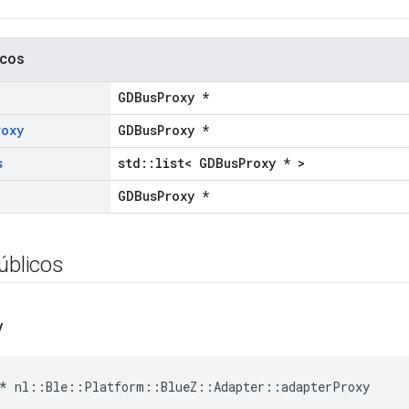
icos
GDBusProxy *
roxy
GDBusProxy *
s
std::list< GDBusProxy * >
GDBusProxy *
úblicos
y
* nl::Ble::Platform::BlueZ::Adapter::adapterProxy