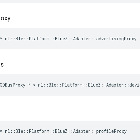
roxy
* nl::Ble::Platform::BlueZ::Adapter::advertisingProxy
es
GDBusProxy * > nl::Ble::Platform::BlueZ::Adapter::devi
* nl::Ble::Platform::BlueZ::Adapter::profileProxy