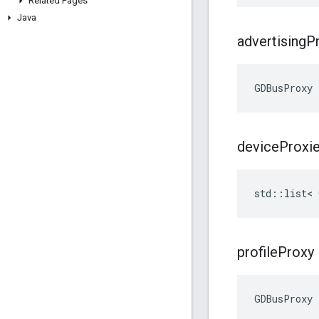
Related Pages
Java
advertising
P
GDBusProxy 
device
Proxi
std::list< 
profile
Proxy
GDBusProxy 