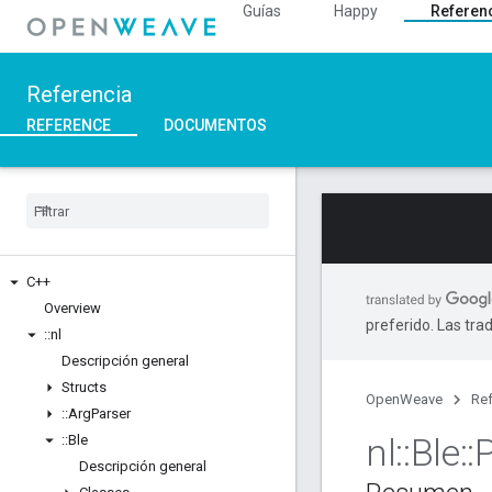
Guías
Happy
Referen
Referencia
REFERENCE
DOCUMENTOS
C++
Overview
preferido. Las tra
::
nl
Descripción general
Structs
OpenWeave
Ref
::
Arg
Parser
nl
::
Ble
::
::
Ble
Descripción general