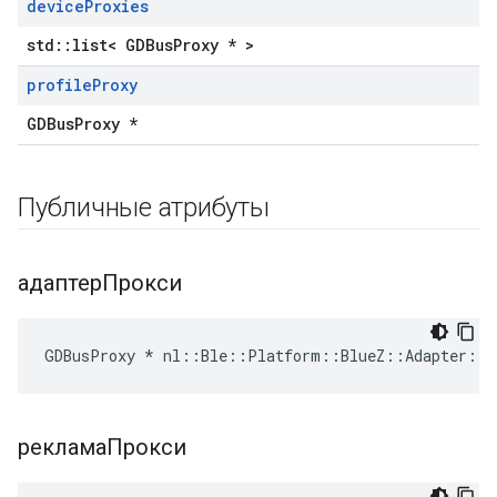
device
Proxies
std::list< GDBusProxy * >
profile
Proxy
GDBusProxy *
Публичные атрибуты
адаптерПрокси
GDBusProxy * nl::Ble::Platform::BlueZ::Adapter::a
рекламаПрокси