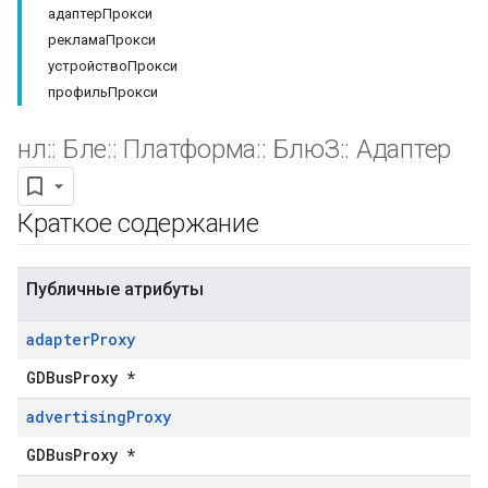
адаптерПрокси
рекламаПрокси
устройствоПрокси
профильПрокси
нл
::
Бле
::
Платформа
::
БлюЗ
::
Адаптер
Краткое содержание
Публичные атрибуты
adapter
Proxy
GDBusProxy *
advertising
Proxy
GDBusProxy *