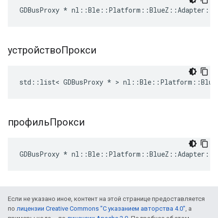
GDBusProxy * nl::Ble::Platform::BlueZ::Adapter::a
устройствоПрокси
std::list< GDBusProxy * > nl::Ble::Platform::Blue
профильПрокси
GDBusProxy * nl::Ble::Platform::BlueZ::Adapter::p
Если не указано иное, контент на этой странице предоставляется
по
лицензии Creative Commons "С указанием авторства 4.0"
, а