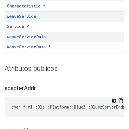
Characteristic
*
weave
Service
Service
*
weave
Service
Data
WeaveServiceData
*
Atributos públicos
adapter
Addr
char * nl::Ble::Platform::BlueZ::BluezServerEndpo