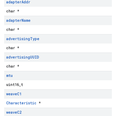
adapter
Addr
char *
adapter
Name
char *
advertising
Type
char *
advertising
UUID
char *
mtu
uint16_t
weave
C1
Characteristic
*
weave
C2