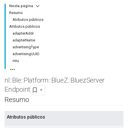
Nesta página
Resumo
Atributos públicos
Atributos públicos
adapterAddr
adapterName
advertisingType
advertisingUUID
mtu
nl
::
Ble
::
Platform
::
Blue
Z
::
Bluez
Server
Endpoint
Resumo
Atributos públicos