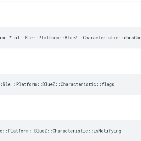
ion * nl::Ble::Platform::BlueZ::Characteristic::dbusCo
:Ble::Platform::BlueZ::Characteristic::flags
e::Platform::BlueZ::Characteristic::isNotifying