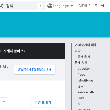
/
GITHUB
로그인
이 페이지의 내용
다.
자세히 알아보기
요약
공개 속성
공개 속성
 AI 번
dbusConn
flags
isNotifying
경로
servicePath
uuid
의견 보내기
값
valueLen