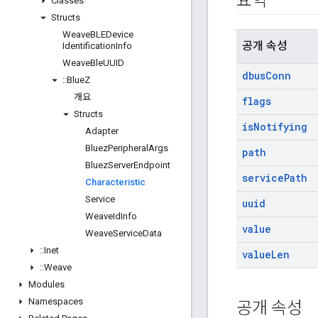
요약
Classes
Structs
Weave
BLEDevice
공개 속성
Identification
Info
Weave
Ble
UUID
dbus
Conn
::
Blue
Z
개요
flags
Structs
is
Notifying
Adapter
Bluez
Peripheral
Args
path
Bluez
Server
Endpoint
service
Path
Characteristic
Service
uuid
Weave
Id
Info
value
Weave
Service
Data
::
Inet
value
Len
::
Weave
Modules
Namespaces
공개 속성