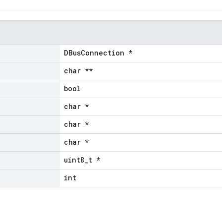
DBusConnection *
char **
bool
char *
char *
char *
uint8_t *
int