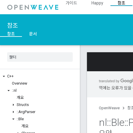
가이드
Happy
참조
참조
참조
문서
C++
Overview
역에는 오류가 있을 
::
nl
개요
Structs
OpenWeave
참
::
Arg
Parser
nl
::
Ble
::
::
Ble
개요