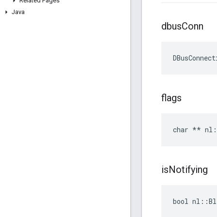
Related Pages
Java
dbus
Conn
DBusConnect
flags
char ** nl:
is
Notifying
bool nl::Bl