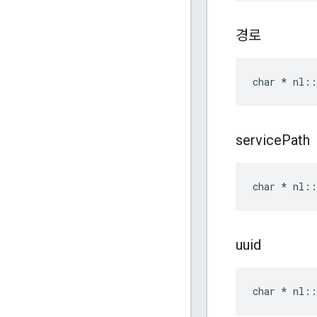
경로
char * nl::
service
Path
char * nl::
uuid
char * nl::