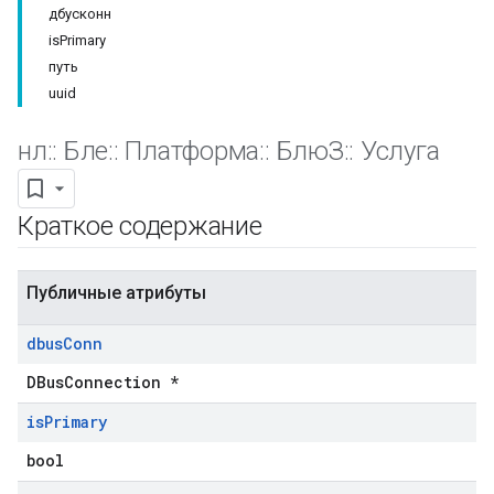
дбусконн
isPrimary
путь
uuid
нл
::
Бле
::
Платформа
::
БлюЗ
::
Услуга
Краткое содержание
Публичные атрибуты
dbus
Conn
DBusConnection *
is
Primary
bool