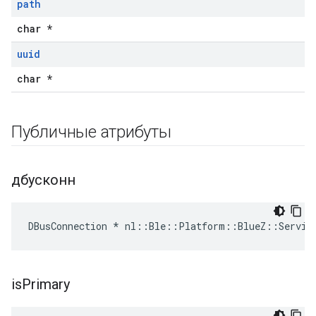
path
char *
uuid
char *
Публичные атрибуты
дбусконн
DBusConnection * nl::Ble::Platform::BlueZ::Servic
is
Primary