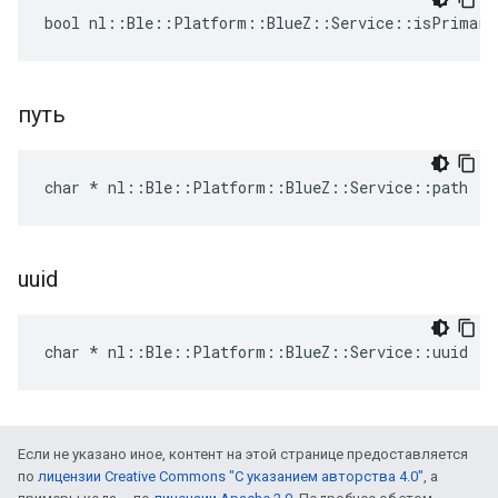
bool nl::Ble::Platform::BlueZ::Service::isPrimary
путь
char * nl::Ble::Platform::BlueZ::Service::path
uuid
char * nl::Ble::Platform::BlueZ::Service::uuid
Если не указано иное, контент на этой странице предоставляется
по
лицензии Creative Commons "С указанием авторства 4.0"
, а