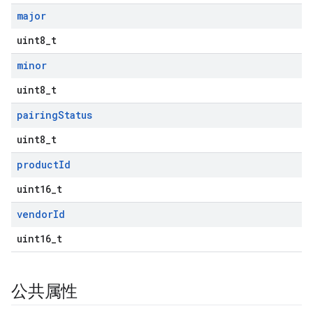
major
uint8_t
minor
uint8_t
pairing
Status
uint8_t
product
Id
uint16_t
vendor
Id
uint16_t
公共属性