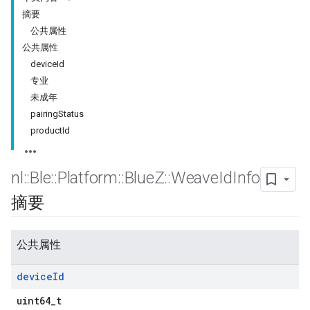
摘要
公共属性
公共属性
deviceId
专业
未成年
pairingStatus
productId
nl
::
Ble
::
Platform
::
Blue
Z
::
Weave
Id
Info
摘要
公共属性
device
Id
uint64_t