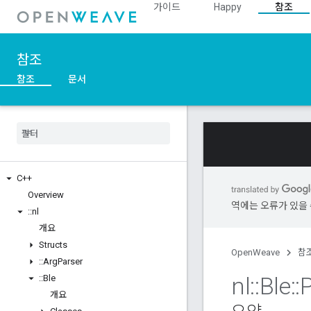
가이드
Happy
참조
참조
참조
문서
C++
Overview
역에는 오류가 있을 
::
nl
개요
Structs
OpenWeave
참
::
Arg
Parser
nl
::
Ble
::
::
Ble
개요