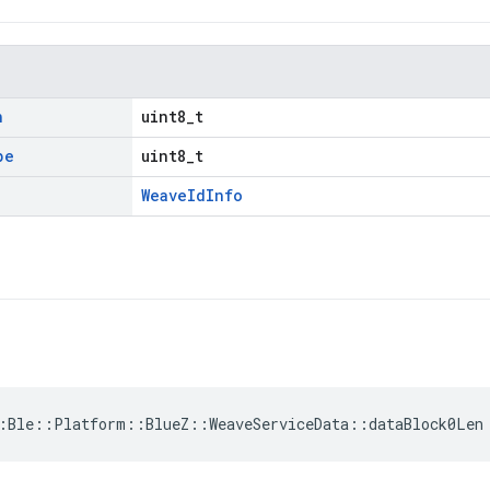
n
uint8_t
pe
uint8_t
WeaveIdInfo
:Ble::Platform::BlueZ::WeaveServiceData::dataBlock0Len