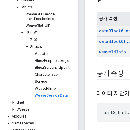
요약
Classes
Structs
Weave
BLEDevice
공개 속성
Identification
Info
Weave
Ble
UUID
data
Block0Le
::
Blue
Z
개요
data
Block0Ty
Structs
weave
Id
Info
Adapter
Bluez
Peripheral
Args
Bluez
Server
Endpoint
공개 속성
Characteristic
Service
Weave
Id
Info
데이터 차단기
Weave
Service
Data
::
Inet
::
Weave
uint8_t nl:
Modules
Namespaces