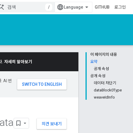
/
GITHUB
로그인
이 페이지의 내용
다.
자세히 알아보기
요약
공개 속성
공개 속성
 AI 번
데이터 차단기
dataBlock0Type
weaveIdInfo
ata
의견 보내기