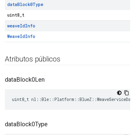
data
Block0Type
uint8_t
weave
Id
Info
WeaveIdInfo
Atributos públicos
data
Block0Len
uint8_t nl::Ble::Platform::BlueZ::WeaveServiceDat
data
Block0Type