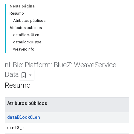
Nesta página
Resumo
Atributos públicos
Atributos públicos
dataBlock0Len
dataBlock0Type
weaveIdInfo
nl
::
Ble
::
Platform
::
Blue
Z
::
Weave
Service
Data
Resumo
Atributos públicos
data
Block0Len
uint8_t