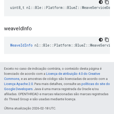
uint8_t nl::Ble::Platform::BlueZ::WeaveServiceDat
weave
Id
Info
WeaveIdInfo
 nl::Ble::Platform::BlueZ::WeaveServic
Exceto no caso de indicação contrária, o conteúdo desta página é
licenciado de acordo com a
Licença de atribuição 4.0 do Creative
Commons
, e as amostras de código são licenciadas de acordo com a
Licença Apache 2.0
. Para mais detalhes, consulte as
políticas do site do
Google Developers
. Java é uma marca registrada da Oracle e/ou
afiliadas. OPENTHREAD e marcas relacionadas são marcas registradas
do Thread Group e são usadas mediante licença.
Última atualização 2026-02-18 UTC.