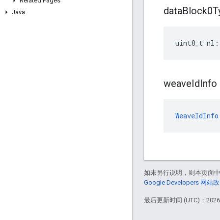
Related Pages
data
Block0T
Java
uint8_t nl:
weave
Id
Info
WeaveIdInfo
如未另行说明，则本页面
Google Developers 网站
最后更新时间 (UTC)：2026-