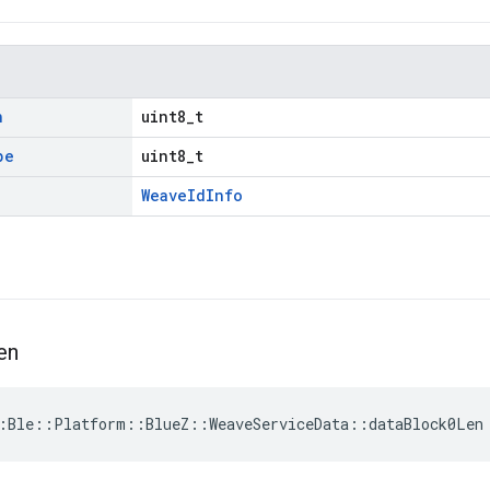
n
uint8_t
pe
uint8_t
WeaveIdInfo
en
:Ble::Platform::BlueZ::WeaveServiceData::dataBlock0Len