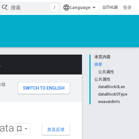
/
GITHUB
登录
本页内容
。
摘要
公共属性
公共属性
含错
dataBlock0Len
dataBlock0Type
weaveIdInfo
ata
发送反馈