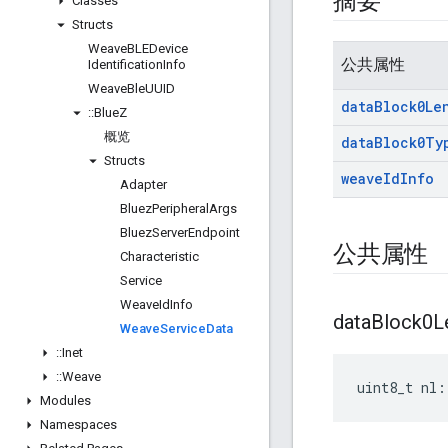
摘要
Classes
Structs
Weave
BLEDevice
公共属性
Identification
Info
Weave
Ble
UUID
data
Block0Le
::
Blue
Z
概览
data
Block0Ty
Structs
weave
Id
Info
Adapter
Bluez
Peripheral
Args
Bluez
Server
Endpoint
公共属性
Characteristic
Service
Weave
Id
Info
data
Block0L
Weave
Service
Data
::
Inet
::
Weave
uint8_t nl:
Modules
Namespaces