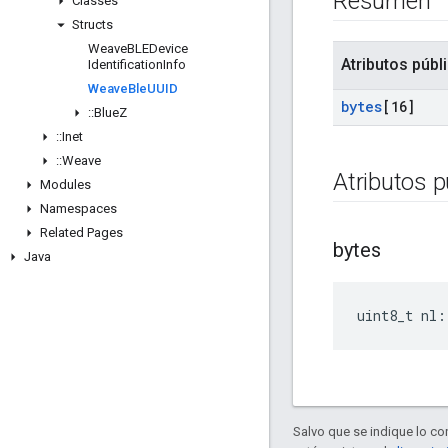
Resumen
Classes
Structs
Weave
BLEDevice
Atributos públ
Identification
Info
Weave
Ble
UUID
bytes
[16]
::
Blue
Z
::
Inet
::
Weave
Atributos p
Modules
Namespaces
Related Pages
bytes
Java
uint8_t nl:
Salvo que se indique lo con