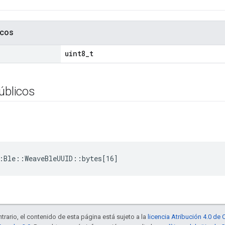
icos
uint8_t
úblicos
:Ble::WeaveBleUUID::bytes[16]
trario, el contenido de esta página está sujeto a la
licencia Atribución 4.0 d