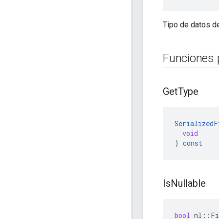
Tipo de datos d
Funciones 
Get
Type
SerializedF
void
)
const
Is
Nullable
bool
nl
::
Fi