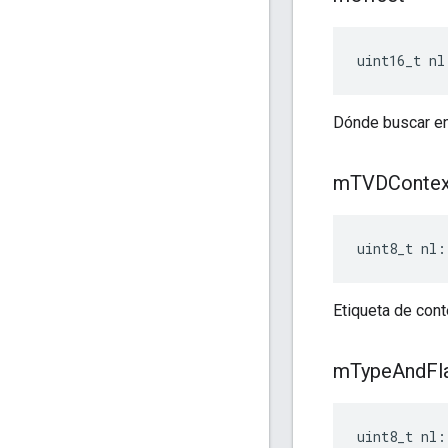
uint16_t nl
Dónde buscar en 
m
TVDContex
uint8_t nl:
Etiqueta de con
m
Type
And
Fl
uint8_t nl: