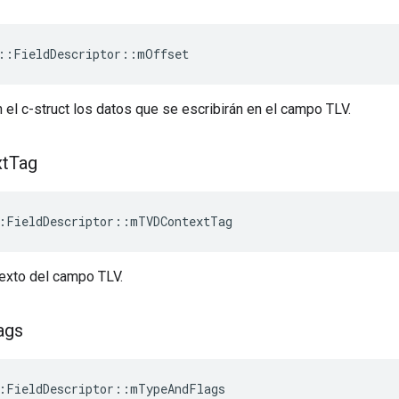
::FieldDescriptor::mOffset
el c-struct los datos que se escribirán en el campo TLV.
t
Tag
:FieldDescriptor::mTVDContextTag
texto del campo TLV.
ags
:FieldDescriptor::mTypeAndFlags