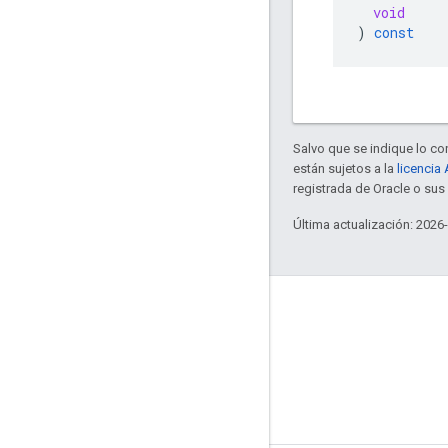
void
)
const
Salvo que se indique lo con
están sujetos a la
licencia
registrada de Oracle o su
Última actualización: 2026
GitHub
OpenWeave
Happy
OpenThread