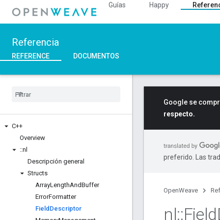
Guías
Happy
Referen
Referencia
REFERENCE
DOCUMENTOS
Google se compro
respecto.
C++
Overview
::
nl
preferido. Las tra
Descripción general
Structs
Array
Length
And
Buffer
OpenWeave
Ref
Error
Formatter
nl
::
Field
Field
Descriptor