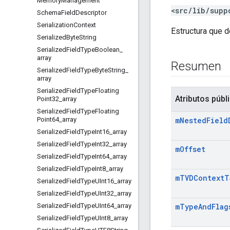
Memory
Management
<src/lib/supp
Schema
Field
Descriptor
Serialization
Context
Estructura que d
Serialized
Byte
String
Serialized
Field
Type
Boolean
_
array
Resumen
Serialized
Field
Type
Byte
String
_
array
Serialized
Field
Type
Floating
Atributos públ
Point32
_
array
Serialized
Field
Type
Floating
Point64
_
array
m
Nested
Field
Serialized
Field
Type
Int16
_
array
Serialized
Field
Type
Int32
_
array
m
Offset
Serialized
Field
Type
Int64
_
array
Serialized
Field
Type
Int8
_
array
m
TVDContext
T
Serialized
Field
Type
UInt16
_
array
Serialized
Field
Type
UInt32
_
array
Serialized
Field
Type
UInt64
_
array
m
Type
And
Flag
Serialized
Field
Type
UInt8
_
array