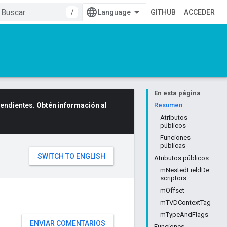
/
GITHUB
ACCEDER
En esta página
cendientes.
Obtén información al
Resumen
Atributos
públicos
Funciones
públicas
Atributos públicos
mNestedFieldDe
scriptors
mOffset
mTVDContextTag
mTypeAndFlags
ENVIAR COMENTARIOS
Funciones