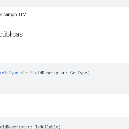
el campo TLV.
públicas
ieldType
nl
::
FieldDescriptor
::
GetType
(
eldDescriptor
::
IsNullable
(