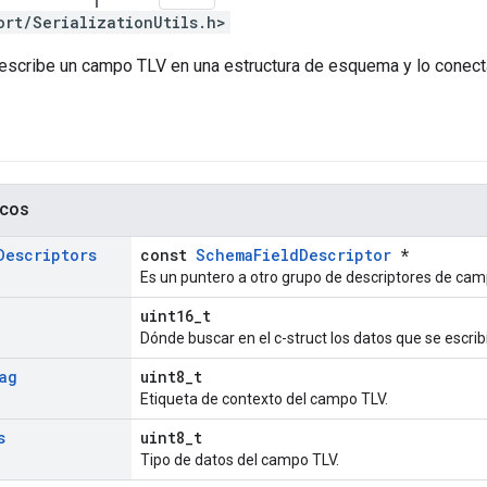
ort/SerializationUtils.h>
escribe un campo TLV en una estructura de esquema y lo conecta
icos
Descriptors
const
SchemaFieldDescriptor
*
Es un puntero a otro grupo de descriptores de camp
uint16_t
Dónde buscar en el c-struct los datos que se escrib
ag
uint8_t
Etiqueta de contexto del campo TLV.
s
uint8_t
Tipo de datos del campo TLV.