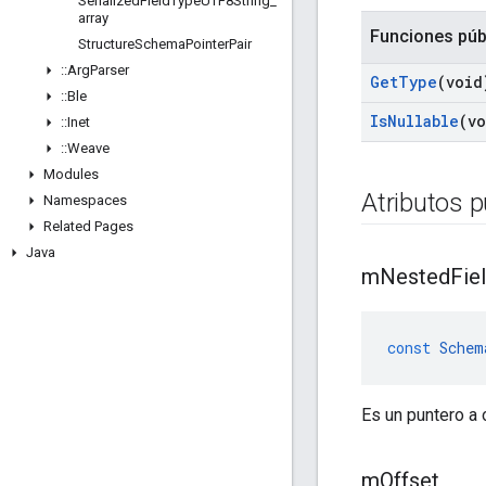
Serialized
Field
Type
UTF8String
_
array
Funciones púb
Structure
Schema
Pointer
Pair
::
Arg
Parser
Get
Type
(void
::
Ble
Is
Nullable
(v
::
Inet
::
Weave
Modules
Atributos p
Namespaces
Related Pages
Java
m
Nested
Fie
const
Schem
Es un puntero a 
m
Offset