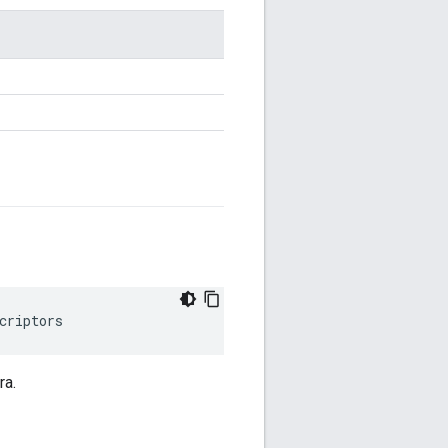
criptors
ra.