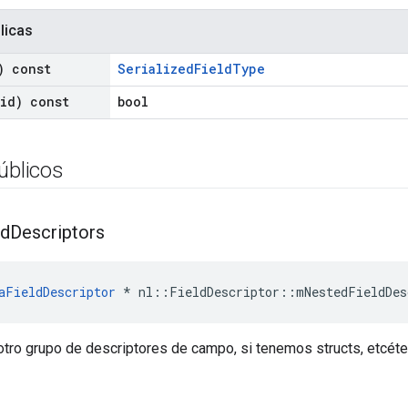
licas
) const
SerializedFieldType
oid) const
bool
úblicos
ld
Descriptors
aFieldDescriptor
*
nl
::
FieldDescriptor
::
mNestedFieldDes
otro grupo de descriptores de campo, si tenemos structs, etcéte