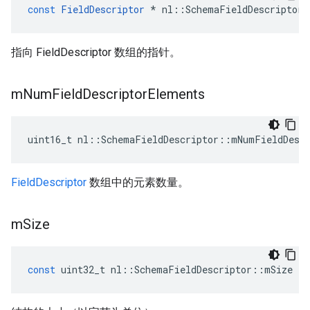
const
FieldDescriptor
*
nl
::
SchemaFieldDescriptor
:
指向 FieldDescriptor 数组的指针。
m
Num
Field
Descriptor
Elements
uint16_t nl::SchemaFieldDescriptor::mNumFieldDescr
FieldDescriptor
数组中的元素数量。
m
Size
const
uint32_t
nl
::
SchemaFieldDescriptor
::
mSize