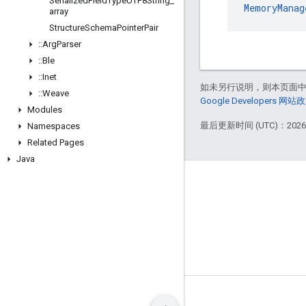
Serialized
Field
Type
UTF8String
_
MemoryManag
array
Structure
Schema
Pointer
Pair
::
Arg
Parser
::
Ble
::
Inet
如未另行说明，则本页面
::
Weave
Google Developers 网站
Modules
最后更新时间 (UTC)：2026-
Namespaces
Related Pages
Java
GitHub
OpenWeave
Happy
OpenThread
条款
隐私权政策
Manage cookies