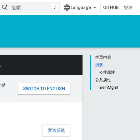
/
GITHUB
登录
本页内容
。
摘要
公共属性
公共属性
含错
memMgmt
发送反馈