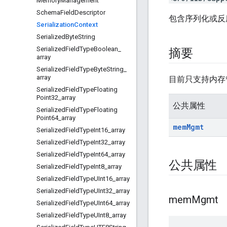
Memory
Management
Schema
Field
Descriptor
包含序列化或反
Serialization
Context
Serialized
Byte
String
Serialized
Field
Type
Boolean
_
摘要
array
Serialized
Field
Type
Byte
String
_
array
目前只支持内存
Serialized
Field
Type
Floating
Point32
_
array
公共属性
Serialized
Field
Type
Floating
Point64
_
array
mem
Mgmt
Serialized
Field
Type
Int16
_
array
Serialized
Field
Type
Int32
_
array
Serialized
Field
Type
Int64
_
array
公共属性
Serialized
Field
Type
Int8
_
array
Serialized
Field
Type
UInt16
_
array
Serialized
Field
Type
UInt32
_
array
mem
Mgmt
Serialized
Field
Type
UInt64
_
array
Serialized
Field
Type
UInt8
_
array