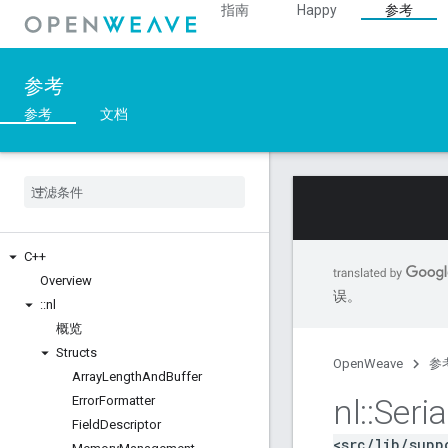
指南
Happy
参考
参考
参考
文档
C++
Overview
误。
::
nl
概览
Structs
OpenWeave
参
Array
Length
And
Buffer
nl
::
Seria
Error
Formatter
Field
Descriptor
<src/lib/supp