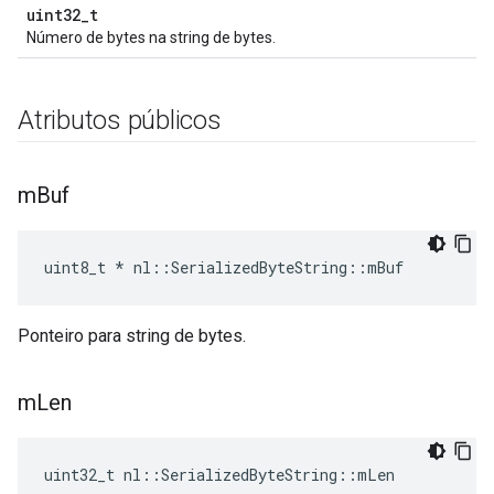
uint32_t
Número de bytes na string de bytes.
Atributos públicos
m
Buf
uint8_t * nl::SerializedByteString::mBuf
Ponteiro para string de bytes.
m
Len
uint32_t nl::SerializedByteString::mLen