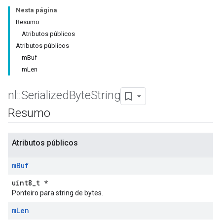
Nesta página
Resumo
Atributos públicos
Atributos públicos
mBuf
mLen
nl
::
Serialized
Byte
String
Resumo
Atributos públicos
m
Buf
uint8_t *
Ponteiro para string de bytes.
m
Len