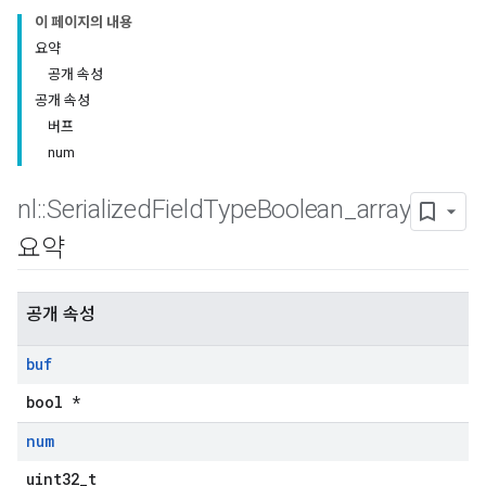
이 페이지의 내용
요약
공개 속성
공개 속성
버프
num
nl
::
Serialized
Field
Type
Boolean
_
array
요약
공개 속성
buf
bool *
num
uint32_t