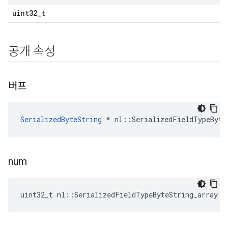
uint32_t
공개 속성
버프
SerializedByteString
 * nl::SerializedFieldTypeByte
num
uint32_t nl::SerializedFieldTypeByteString_array::