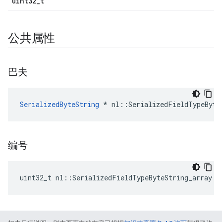
uint32_t
公共属性
巴夫
SerializedByteString
 * nl::SerializedFieldTypeByte
编号
uint32_t nl::SerializedFieldTypeByteString_array::