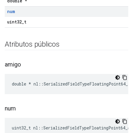
double *
num
uint32_t
Atributos públicos
amigo
double * nl::SerializedFieldTypeFloatingPoint64_ar
num
uint32_t nl::SerializedFieldTypeFloatingPoint64_ar