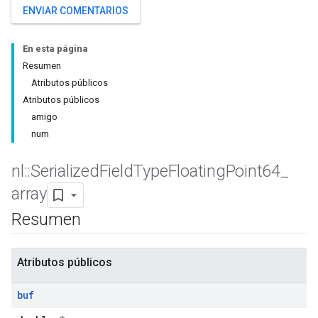
ENVIAR COMENTARIOS
En esta página
Resumen
Atributos públicos
Atributos públicos
amigo
num
nl
::
Serialized
Field
Type
Floating
Point64
_
array
Resumen
Atributos públicos
buf