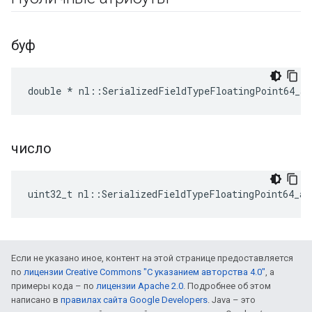
буф
double * nl::SerializedFieldTypeFloatingPoint64_ar
число
uint32_t nl::SerializedFieldTypeFloatingPoint64_ar
Если не указано иное, контент на этой странице предоставляется
по
лицензии Creative Commons "С указанием авторства 4.0"
, а
примеры кода – по
лицензии Apache 2.0
. Подробнее об этом
написано в
правилах сайта Google Developers
. Java – это