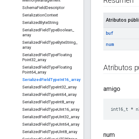
Resumen
Memory
Management
Schema
Field
Descriptor
Serialization
Context
Atributos públ
Serialized
Byte
String
Serialized
Field
Type
Boolean
_
buf
array
Serialized
Field
Type
Byte
String
_
num
array
Serialized
Field
Type
Floating
Point32
_
array
Atributos p
Serialized
Field
Type
Floating
Point64
_
array
Serialized
Field
Type
Int16
_
array
Serialized
Field
Type
Int32
_
array
amigo
Serialized
Field
Type
Int64
_
array
Serialized
Field
Type
Int8
_
array
int16_t * n
Serialized
Field
Type
UInt16
_
array
Serialized
Field
Type
UInt32
_
array
Serialized
Field
Type
UInt64
_
array
Serialized
Field
Type
UInt8
_
array
num