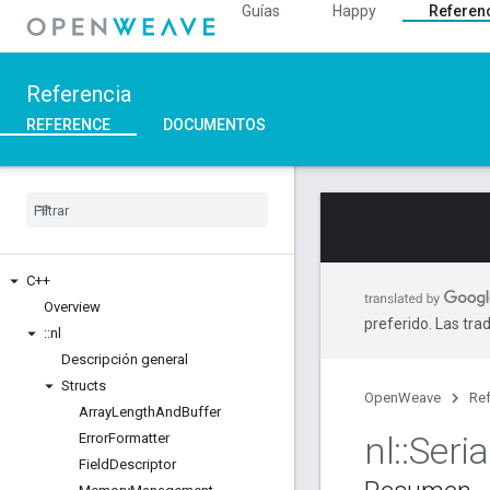
Guías
Happy
Referen
Referencia
REFERENCE
DOCUMENTOS
C++
Overview
preferido. Las tra
::
nl
Descripción general
Structs
OpenWeave
Ref
Array
Length
And
Buffer
nl
::
Seria
Error
Formatter
Field
Descriptor