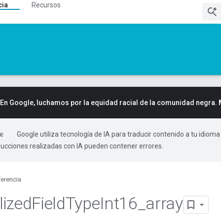
cia
Recursos
En Google, luchamos por la equidad racial de la comunidad negra.
Google utiliza tecnología de IA para traducir contenido a tu idioma
ducciones realizadas con IA pueden contener errores.
erencia
lized
Field
Type
Int16
_
array