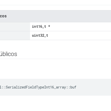
icos
int16_t *
uint32_t
úblicos
l::SerializedFieldTypeInt16_array::buf