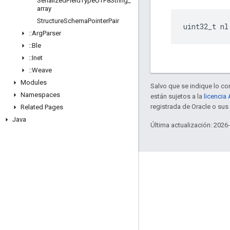
Serialized
Field
Type
UTF8String
_
array
Structure
Schema
Pointer
Pair
uint32_t nl
::
Arg
Parser
::
Ble
::
Inet
::
Weave
Modules
Salvo que se indique lo con
Namespaces
están sujetos a la
licencia
registrada de Oracle o su
Related Pages
Java
Última actualización: 2026
GitHub
OpenWeave
Happy
OpenThread