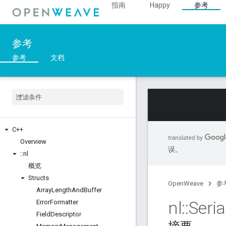
指南
Happy
参考
参考
参考
文档
C++
Overview
误。
::
nl
概览
Structs
OpenWeave
参
Array
Length
And
Buffer
nl
::
Seria
Error
Formatter
Field
Descriptor