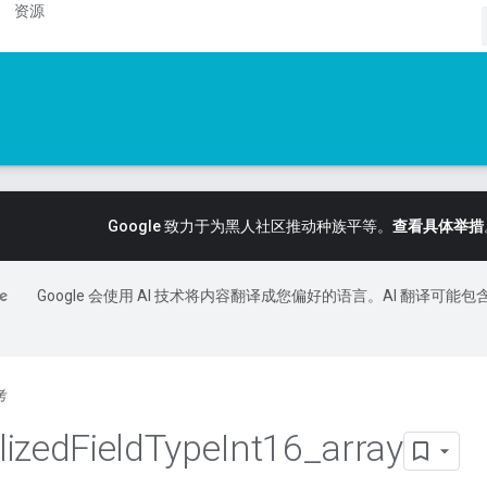
资源
Google 致力于为黑人社区推动种族平等。
查看具体举措
Google 会使用 AI 技术将内容翻译成您偏好的语言。AI 翻译可能包
考
lized
Field
Type
Int16
_
array