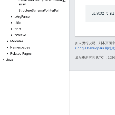
Serialized
Field
Type
UTF8String
_
array
Structure
Schema
Pointer
Pair
uint32_t nl
::
Arg
Parser
::
Ble
::
Inet
::
Weave
Modules
如未另行说明，则本页面
Namespaces
Google Developers 网站
Related Pages
最后更新时间 (UTC)：2026-
Java
GitHub
OpenWeave
Happy
OpenThread