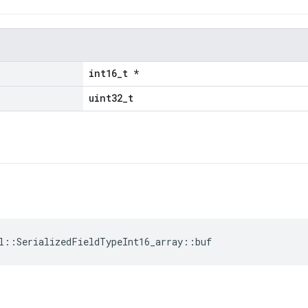
int16_t *
uint32_t
l::SerializedFieldTypeInt16_array::buf