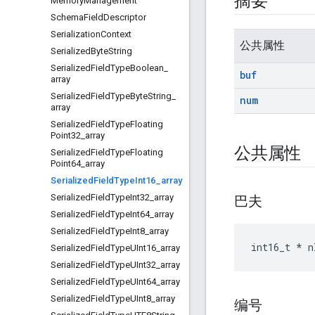
摘要
Memory
Management
Schema
Field
Descriptor
Serialization
Context
公共属性
Serialized
Byte
String
Serialized
Field
Type
Boolean
_
buf
array
Serialized
Field
Type
Byte
String
_
num
array
Serialized
Field
Type
Floating
Point32
_
array
公共属性
Serialized
Field
Type
Floating
Point64
_
array
Serialized
Field
Type
Int16
_
array
Serialized
Field
Type
Int32
_
array
巴夫
Serialized
Field
Type
Int64
_
array
Serialized
Field
Type
Int8
_
array
int16_t * n
Serialized
Field
Type
UInt16
_
array
Serialized
Field
Type
UInt32
_
array
Serialized
Field
Type
UInt64
_
array
Serialized
Field
Type
UInt8
_
array
编号