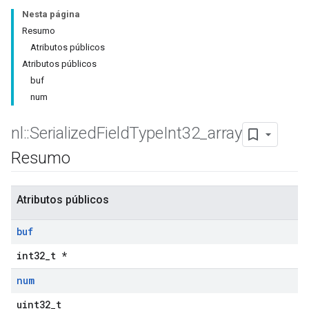
Nesta página
Resumo
Atributos públicos
Atributos públicos
buf
num
nl
::
Serialized
Field
Type
Int32
_
array
Resumo
Atributos públicos
buf
int32_t *
num
uint32_t