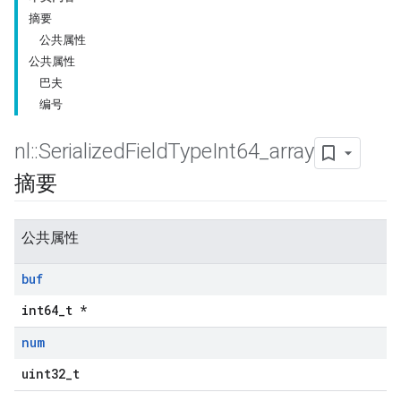
摘要
公共属性
公共属性
巴夫
编号
nl
::
Serialized
Field
Type
Int64
_
array
摘要
公共属性
buf
int64_t *
num
uint32_t