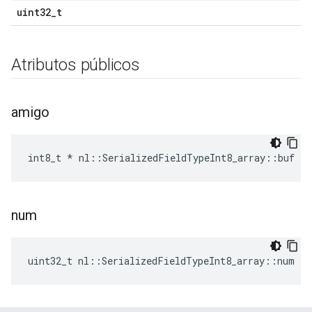
uint32_t
Atributos públicos
amigo
int8_t * nl::SerializedFieldTypeInt8_array::buf
num
uint32_t nl::SerializedFieldTypeInt8_array::num