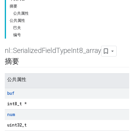
摘要
公共属性
公共属性
巴夫
编号
nl
::
Serialized
Field
Type
Int8
_
array
摘要
公共属性
buf
int8_t *
num
uint32_t