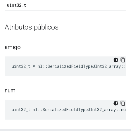
uint32_t
Atributos públicos
amigo
uint32_t * nl::SerializedFieldTypeUInt32_array::bu
num
uint32_t nl::SerializedFieldTypeUInt32_array::num