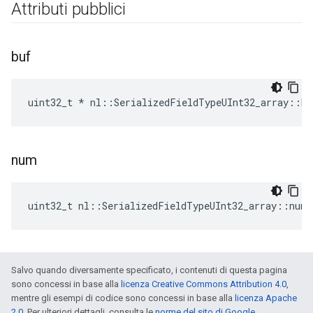
Attributi pubblici
buf
uint32_t * nl::SerializedFieldTypeUInt32_array::bu
num
uint32_t nl::SerializedFieldTypeUInt32_array::num
Salvo quando diversamente specificato, i contenuti di questa pagina
sono concessi in base alla
licenza Creative Commons Attribution 4.0
,
mentre gli esempi di codice sono concessi in base alla
licenza Apache
2.0
. Per ulteriori dettagli, consulta le
norme del sito di Google