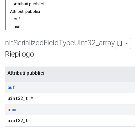
Attributi pubblici
Attributi pubblici
buf
num
nl
::
Serialized
Field
Type
UInt32
_
array
Riepilogo
Attributi pubblici
buf
uint32_t *
num
uint32_t