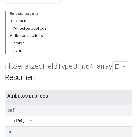
En esta página
Resumen
Atributos públicos
Atributos públicos
amigo
num
nl
::
Serialized
Field
Type
UInt64
_
array
Resumen
Atributos públicos
buf
uint64_t *
num