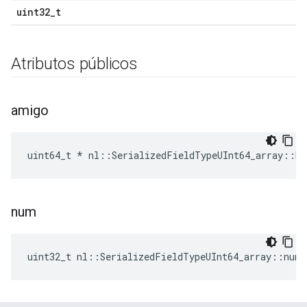
uint32_t
Atributos públicos
amigo
uint64_t * nl::SerializedFieldTypeUInt64_array::bu
num
uint32_t nl::SerializedFieldTypeUInt64_array::num