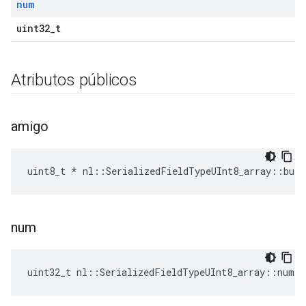
num
uint32_t
Atributos públicos
amigo
uint8_t * nl::SerializedFieldTypeUInt8_array::buf
num
uint32_t nl::SerializedFieldTypeUInt8_array::num