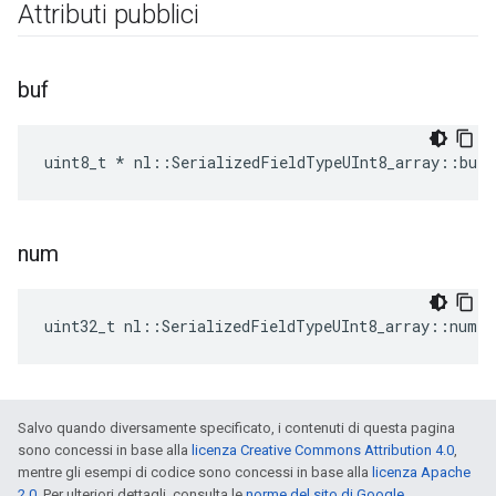
Attributi pubblici
buf
uint8_t * nl::SerializedFieldTypeUInt8_array::buf
num
uint32_t nl::SerializedFieldTypeUInt8_array::num
Salvo quando diversamente specificato, i contenuti di questa pagina
sono concessi in base alla
licenza Creative Commons Attribution 4.0
,
mentre gli esempi di codice sono concessi in base alla
licenza Apache
2.0
. Per ulteriori dettagli, consulta le
norme del sito di Google