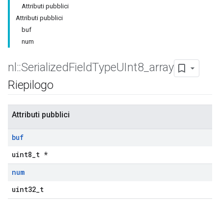
Attributi pubblici
Attributi pubblici
buf
num
nl
::
Serialized
Field
Type
UInt8
_
array
Riepilogo
Attributi pubblici
buf
uint8_t *
num
uint32_t