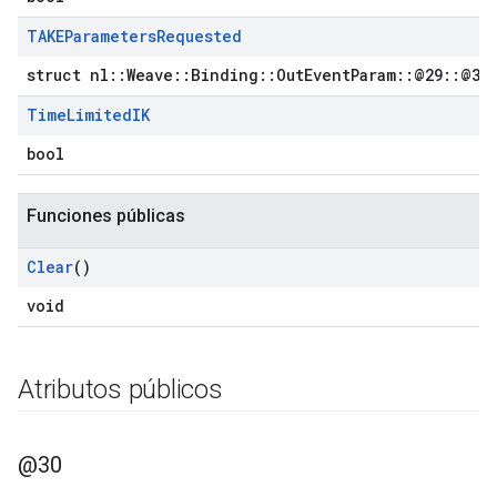
TAKEParameters
Requested
struct nl::Weave::Binding::OutEventParam::@29::@33
Time
Limited
IK
bool
Funciones públicas
Clear
()
void
Atributos públicos
@30