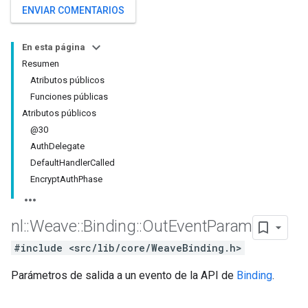
ENVIAR COMENTARIOS
En esta página
Resumen
Atributos públicos
Funciones públicas
Atributos públicos
@30
AuthDelegate
DefaultHandlerCalled
EncryptAuthPhase
nl
::
Weave
::
Binding
::
Out
Event
Param
#include <src/lib/core/WeaveBinding.h>
Parámetros de salida a un evento de la API de
Binding
.