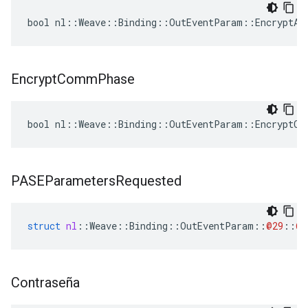
bool nl::Weave::Binding::OutEventParam::EncryptAu
Encrypt
Comm
Phase
bool nl::Weave::Binding::OutEventParam::EncryptCo
PASEParameters
Requested
struct
nl
::
Weave
::
Binding
::
OutEventParam
::
@29
::
@3
Contraseña