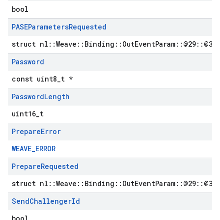
bool
PASEParameters
Requested
struct nl::Weave::Binding::OutEventParam::@29::@32
Password
const uint8_t *
Password
Length
uint16_t
Prepare
Error
WEAVE_ERROR
Prepare
Requested
struct nl::Weave::Binding::OutEventParam::@29::@31
Send
Challenger
Id
bool