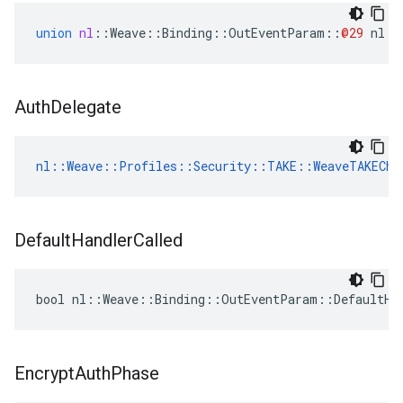
union
nl
::
Weave
::
Binding
::
OutEventParam
::
@29
nl
::
Auth
Delegate
nl::Weave::Profiles::Security::TAKE::WeaveTAKECha
Default
Handler
Called
bool nl::Weave::Binding::OutEventParam::DefaultHa
Encrypt
Auth
Phase