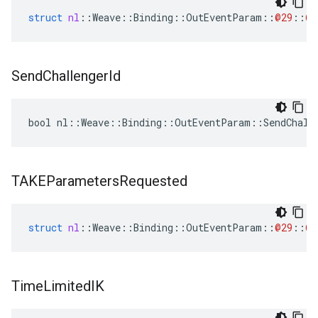
struct
nl
::
Weave
::
Binding
::
OutEventParam
::
@29
::
@3
Send
Challenger
Id
bool nl::Weave::Binding::OutEventParam::SendChall
TAKEParameters
Requested
struct
nl
::
Weave
::
Binding
::
OutEventParam
::
@29
::
@3
Time
Limited
IK