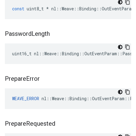
const
uint8_t
*
nl
::
Weave
::
Binding
::
OutEventParam
Password
Length
uint16_t nl::Weave::Binding::OutEventParam::Passw
Prepare
Error
WEAVE_ERROR
 nl::Weave::Binding::OutEventParam::Pr
Prepare
Requested