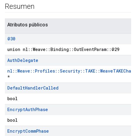
Resumen
Atributos públicos
@30
union nl::Weave::Binding::OutEventParam::@29
Auth
Delegate
nl::Weave::Profiles::Security::TAKE::WeaveTAKEChal
*
Default
Handler
Called
bool
Encrypt
Auth
Phase
bool
Encrypt
Comm
Phase