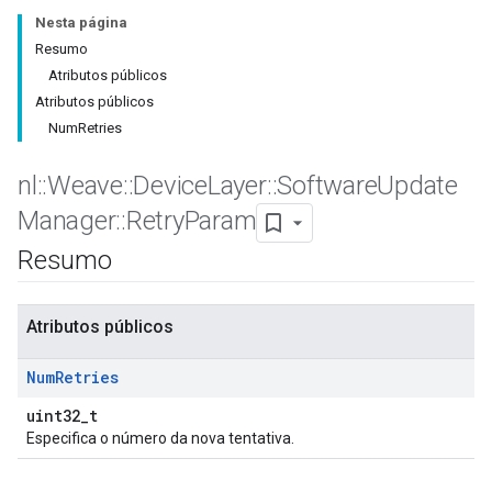
Nesta página
Resumo
Atributos públicos
Atributos públicos
NumRetries
nl
::
Weave
::
Device
Layer
::
Software
Update
Manager
::
Retry
Param
Resumo
Atributos públicos
Num
Retries
uint32_t
Especifica o número da nova tentativa.