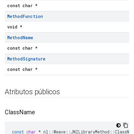
const char *
Method
Function
void *
Method
Name
const char *
Method
Signature
const char *
Atributos públicos
Class
Name
const
char
*
nl
::
Weave
::
JNILibraryMethod
::
ClassNa