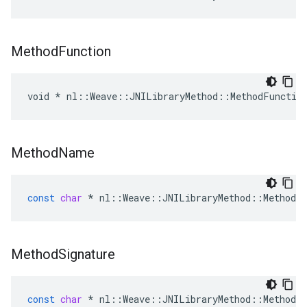
Method
Function
void * nl::Weave::JNILibraryMethod::MethodFunctio
Method
Name
const
char
*
nl
::
Weave
::
JNILibraryMethod
::
MethodN
Method
Signature
const
char
*
nl
::
Weave
::
JNILibraryMethod
::
MethodSi